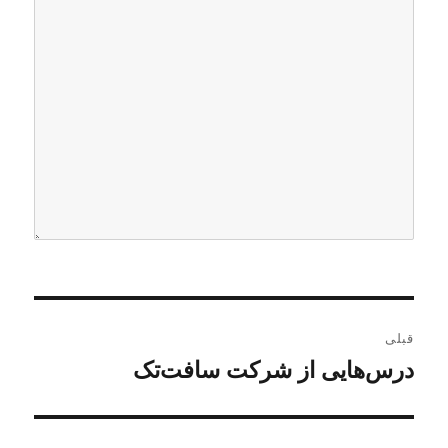
ر
قبلی
ا
درس‌هایی از شرکت سافت‌تک
ن
و
ه
ش
ب