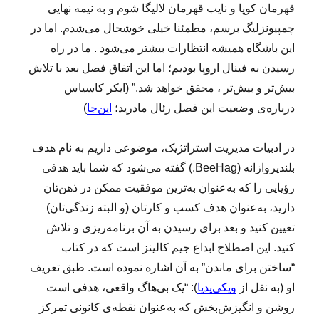
قهرمان کوپا و نایب قهرمان لالیگا شوم و به نیمه نهایی
چمپیونزلیگ برسم، مطمئنا خیلی خوشحال می‌شدم. اما در
این باشگاه همیشه انتظارات بیشتر می‌شود . ما در راه
رسیدن به فینال اروپا بودیم؛ اما این اتفاق فصل بعد با تلاش
بیش‌تر و بیش‌تر ، محقق خواهد شد.” (ایکر کاسیاس
درباره‌ی وضعیت این فصل رئال مادرید؛
این‌جا
)
در ادبیات مدیریت استراتژیک، موضوعی داریم به نام هدف
بلندپروازانه (BeeHag.) گفته می‌شود که شما باید هدفی
رؤیایی را که به‌عنوان به‌ترین موفقیت ممکن در ذهن‌تان
دارید، به‌عنوان هدف کسب و کارتان (و البته زندگی‌تان)
تعیین کنید و بعد برای رسیدن به آن برنامه‌ریزی و تلاش
کنید. این اصطلاح ابداع جیم کالینز است که در کتاب
“ساختن برای ماندن” به آن اشاره نموده است. طبق تعریف
او (به نقل از
ویکی‌پدیا
): “یک بی‌هاگ واقعی، هدفی است
روشن و انگیزش‌بخش که به‌عنوان نقطه‌ی کانونی تمرکز