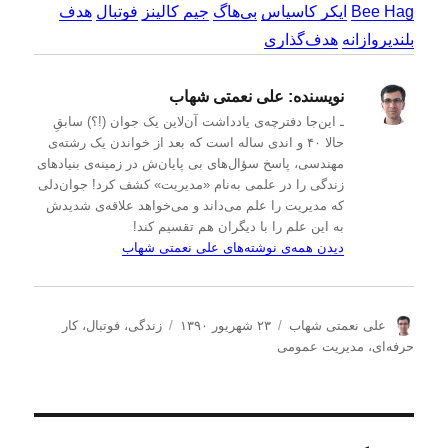
Bee Hag
ایکر کاسیاس
بی‌هاگ
جیم کالینز
فوتبال
هدف
بلندپروازانه
هدف‌گذاری
نویسنده:
علی نعمتی شهاب
ـ این‌جا دفترچه‌ی یادداشت‌ آن‌لاین یک جوان (!؟) سابقِ
حالا ۴۰ و اندی ساله است که بعد از خواندن یک رشته‌ی
مهندسی، پاسخ سؤال‌های بی پایان‌ش در زمینه‌ی بنیادهای
زندگی را در علمی به‌نام «مدیریت» کشف کرد! جوان‌دلی
که مدیریت را علم می‌داند و می‌خواهد علاقه‌ی شدیدش
به این علم را با دیگران هم تقسیم کند!
دیدن همه‌ی نوشته‌های علی نعمتی شهاب
ن
ا
د
علی نعمتی شهاب
۲۳ شهریور ۱۳۹۰
زندگی
،
فوتبال
،
کار
و
ر
س
حرفه‌ای
،
مدیریت عمومی
ی
س
ت
س
ا
ه‌
ن
ل
ه
د
ش
ا