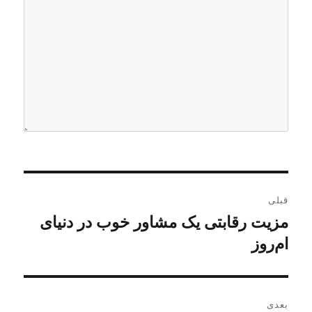
ر
قبلی
ا
مزیت‌ رقابتی یک مشاور خوب در دنیای
ن
و
ام‌روز
ه
ش
ب
ت
ه
ر
بعدی