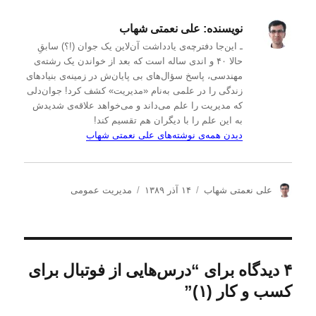
نویسنده:
علی نعمتی شهاب
ـ این‌جا دفترچه‌ی یادداشت‌ آن‌لاین یک جوان (!؟) سابقِ
حالا ۴۰ و اندی ساله است که بعد از خواندن یک رشته‌ی
مهندسی، پاسخ سؤال‌های بی پایان‌ش در زمینه‌ی بنیادهای
زندگی را در علمی به‌نام «مدیریت» کشف کرد! جوان‌دلی
که مدیریت را علم می‌داند و می‌خواهد علاقه‌ی شدیدش
به این علم را با دیگران هم تقسیم کند!
دیدن همه‌ی نوشته‌های علی نعمتی شهاب
ن
ا
د
علی نعمتی شهاب
۱۴ آذر ۱۳۸۹
مدیریت عمومی
و
ر
س
ی
س
ت
س
ا
ه‌
ن
ل
ه
د
ش
ا
۴ دیدگاه برای “درس‌هایی از فوتبال برای
ه
د
کسب و کار (۱)”
ه
د