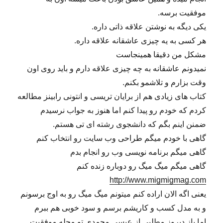
موفقیت برسه.
یکی دیگه به نوشتن علاقه ذاتی داره.
هر کسی به یه چیزی عاشقانه علاقه داره.
مشکل من دقیقا همینجاست
نمیدونم عاشقانه به چه چیزی علاقه دارم و باید روی اون
وقت بزارم و تلاشمو بکنم.
کتاب های زیادی هم از برایان تریسی و انتونی رابینز مطالعه
کردم که خودم رو پیدا کنم اما هنوز به جواب نرسیدم
ضمنن اینم بگم که دانشجوی رشته ای تی هستم.
گاهی با خودم میگم طراحی وب سایت رو انتخاب کنم
گاهی میگم برنامه نویسی وب رو انجام بدم
گاهی میگم میگ میگ رو دوباره زنده کنم
http://www.migmigmag.com
یعنی اگه الان اراده کنم میتونم میگ میگ رو به اوج برسونم
و به مدل کسب و کاریشم برسم و سود خوبی هم ببرم
اما باز دیروز مطلبی از عیسی محمدی تو مجله موفقیت