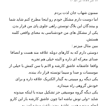
۱۴ آذر ۱۳۸۹ در ۱۰:۵۱
ممنون شهاب جان لذت بردم
اما دوست دارم مشکل خودم رو اینجا مطرح کنم شاید شما
و بینندگان این بلاگ تونستن راهی جلوی پای من قرار بدن.
یکی از مشکل های من خودشناسی به معنای واقعی کلمه
هستش.
ببین مثال میزنم :
دوستی دارم که به کارهای دوبله علاقه مند هست و انصافا
صدای معرکه ای داره و البته خیلی هم تجربه
واقعا عاشقانه عاشق کارشه و الانم با سن کمش با خیلی از
موسسات و صدا و سیما تونسته قرار داد ببنده.
یکی دیگه رو میبینی به گیتار الکتریک علاقه داره و برای
خودش گروهی راه میندازه.
یکی دیگه گروه موسیقی جز تشکیل میده با اینکه میدونه
شاید ÷ولی توش نباشه اما چون عاشق کارشه باز این کارو
انجام میده و همین عاشق بودن باعث میشه اون به