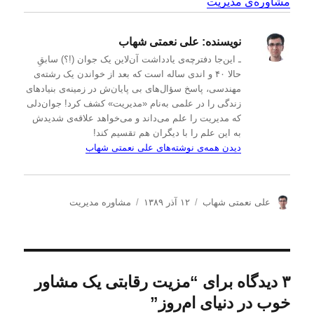
مشاوره‌ی مدیریت
نویسنده:
علی نعمتی شهاب
ـ این‌جا دفترچه‌ی یادداشت‌ آن‌لاین یک جوان (!؟) سابقِ
حالا ۴۰ و اندی ساله است که بعد از خواندن یک رشته‌ی
مهندسی، پاسخ سؤال‌های بی پایان‌ش در زمینه‌ی بنیادهای
زندگی را در علمی به‌نام «مدیریت» کشف کرد! جوان‌دلی
که مدیریت را علم می‌داند و می‌خواهد علاقه‌ی شدیدش
به این علم را با دیگران هم تقسیم کند!
دیدن همه‌ی نوشته‌های علی نعمتی شهاب
ن
ا
د
علی نعمتی شهاب
۱۲ آذر ۱۳۸۹
مشاوره مدیریت
و
ر
س
ی
س
ت
س
ا
ه‌
ن
ل
ه
د
ش
ا
۳ دیدگاه برای “مزیت‌ رقابتی یک مشاور
ه
د
خوب در دنیای ام‌روز”
ه