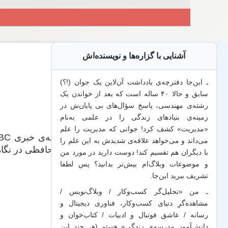
آشنایی با گزاره‌ها و نویسنده‌اش
ـ این‌جا دفترچه‌ی یادداشت‌ آن‌لاین یک جوان (!؟)
سابق و حالا ۴۰ ساله است که بعد از خواندن یک
رشته‌ی مهندسی، پاسخ سؤال‌های بی پایان‌ش در
زمینه‌ی بنیادهای زندگی را در علمی به‌نام
«مدیریت» کشف کرد! جوانی که مدیریت
را علم
شبکه‌ی خبری CNBC
می‌داند
و می‌خواهد
علاقه‌ی شدیدش به این علم
را
خداحافظی در نگاه 
با
دیگران هم
تقسیم کند! دوست دارید در مورد من
و موضوعات وبلاگ‌ام بیش‌تر بدانید؟ پس لطفا
تشریف ببرید
این‌جا
.
ـ من «تحلیل‌گر کسب‌وکار / وبلاگ‌نویس /
مشاهده‌گرِ دنیای کسب‌وکار، فناوری دیجیتال و
رسانه / عاشق فوتبال و ادبیات / کتاب‌خوان و
دانش‌آموز مدرسه‌ی زندگی» هستم (هر چند این