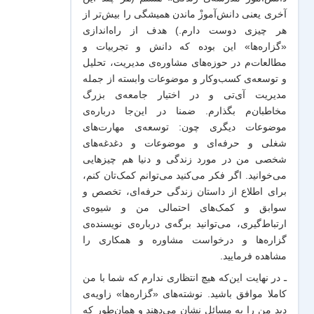
آخری یعنی دانش‌آموزْ ماندن همیشگی را بیش‌تر از
هر چیزی دوست دارم.) هدف از راه‌اندازی
«گزاره‌ها» این بوده که دانش و تجربیات‌ و
مطالعات‌م در حوزه‌های مشاوره‌ی مدیریت، تحلیل
و توسعه‌ی کسب‌وکار و موضوعات وابسته از جمله
مدیریت آی‌تی و در اختیار جامعه‌ی بزرگ
مخاطبان‌م بگذارم. ضمنا در این‌جا درباره‌ی
موضوعات دیگری چون: توسعه‌ی مهارت‌های
شغلی و حرفه‌ای و موضوعات و دغدغه‌های
شخصی من در مورد زندگی و دنیا هم چیزهایی
می‌خوانید. اگر فکر می‌کنید می‌توانم کمک‌تان کنم،
برای اطلاع از داستان زندگی حرفه‌ای، تخصص و
سوابق و کمک‌های احتمالی من و شیو‌ه‌ی
ارتباط‌گیری، می‌توانید برگه‌ی
درباره‌ی نویسنده‌ی
گزاره‌ها و درخواست مشاوره و همکاری
را
مشاهده فرمایید.
ـ در نهایت این‌که هیچ انتظاری ندارم که شما با من
کاملا موافق باشید. نوشته‌های «گزاره‌ها» زاویه‌ی
دید من را به مسائل نشان می‌دهند و همان‌طور که