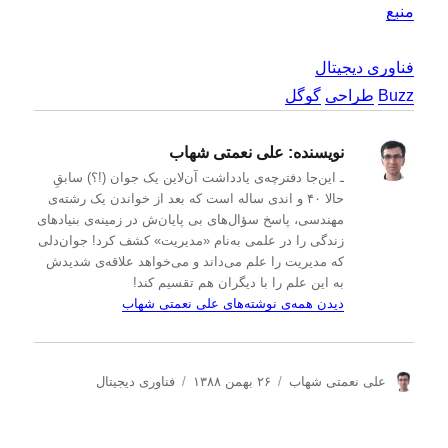
منبع
فناوری دیجیتال
Buzz
طراحی
گوگل
نویسنده:
علی نعمتی شهاب
ـ این‌جا دفترچه‌ی یادداشت‌ آن‌لاین یک جوان (!؟) سابقِ
حالا ۴۰ و اندی ساله است که بعد از خواندن یک رشته‌ی
مهندسی، پاسخ سؤال‌های بی پایان‌ش در زمینه‌ی بنیادهای
زندگی را در علمی به‌نام «مدیریت» کشف کرد! جوان‌دلی
که مدیریت را علم می‌داند و می‌خواهد علاقه‌ی شدیدش
به این علم را با دیگران هم تقسیم کند!
دیدن همه‌ی نوشته‌های علی نعمتی شهاب
ن
ا
د
علی نعمتی شهاب
۲۶ بهمن ۱۳۸۸
فناوری دیجیتال
و
ر
س
ی
س
ت
س
ا
ه‌