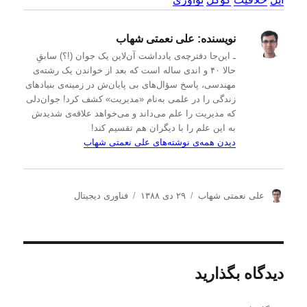
نویسنده:
علی نعمتی شهاب
ـ این‌جا دفترچه‌ی یادداشت‌ آن‌لاین یک جوان (!؟) سابقِ
حالا ۴۰ و اندی ساله است که بعد از خواندن یک رشته‌ی
مهندسی، پاسخ سؤال‌های بی پایان‌ش در زمینه‌ی بنیادهای
زندگی را در علمی به‌نام «مدیریت» کشف کرد! جوان‌دلی
که مدیریت را علم می‌داند و می‌خواهد علاقه‌ی شدیدش
به این علم را با دیگران هم تقسیم کند!
دیدن همه‌ی نوشته‌های علی نعمتی شهاب
ن
ا
د
علی نعمتی شهاب
۲۹ دی ۱۳۸۸
فناوری دیجیتال
و
ر
س
ی
س
ت
س
ا
ه‌
ن
ل
ه
د
ش
ا
دیدگاه بگذارید
ه
د
ه