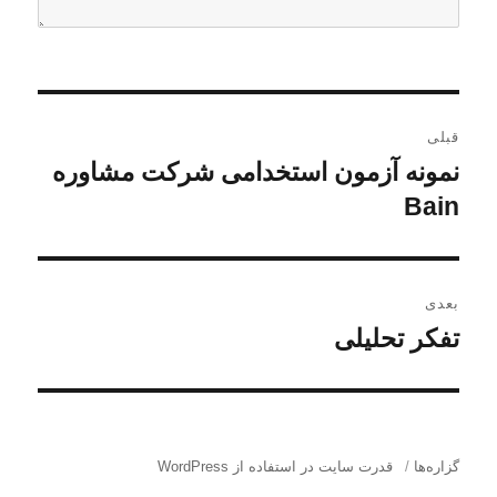
ر
قبلی
ا
نمونه آزمون استخدامی شرکت مشاوره
ن
و
Bain
ه
ش
ب
ت
ه
ر
بعدی
ق
تفکر تحلیلی
ن
ی
ب
و
ل
ن
ش
ی
ت
و
:
ه
گزاره‌ها
قدرت سایت در استفاده از WordPress
ش
ب