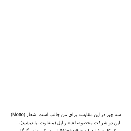
سه چیز در این مقایسه برای من جالب است: شعار (Motto)
این دو شرکت مخصوصا شعار اپل (متفاوت بیاندیشید)،
سبک کاری (یا همان Work ethic) این دو که چقدر گوگل