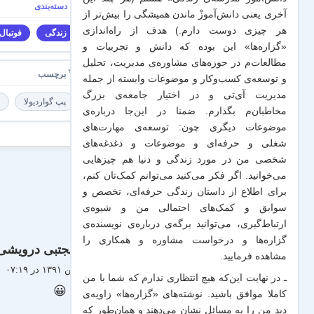
آخری یعنی دانش‌آموزْ ماندن همیشگی را بیش‌تر از
هر چیزی دوست دارم.) هدف از راه‌اندازی
زندگی
فوتبال
«گزاره‌ها» این بوده که دانش و تجربیات‌ و
مطالعات‌م در حوزه‌های مشاوره‌ی مدیریت، تحلیل
و توسعه‌ی کسب‌وکار و موضوعات وابسته از جمله
مدیریت آی‌تی و در اختیار جامعه‌ی بزرگ
پپ گواردیولا
ت
مخاطبان‌م بگذارم. ضمنا در این‌جا درباره‌ی
موضوعات دیگری چون: توسعه‌ی مهارت‌های
شغلی و حرفه‌ای و موضوعات و دغدغه‌های
شخصی من در مورد زندگی و دنیا هم چیزهایی
می‌خوانید. اگر فکر می‌کنید می‌توانم کمک‌تان کنم،
برای اطلاع از داستان زندگی حرفه‌ای، تخصص و
سوابق و کمک‌های احتمالی من و شیو‌ه‌ی
ارتباط‌گیری، می‌توانید برگه‌ی
درباره‌ی نویسنده‌ی
گزاره‌ها و درخواست مشاوره و همکاری
را
مجتبی درویشی
مشاهده فرمایید.
۱۷ فروردین ۱۳۹۱ در ۰۷:۱۹
ـ در نهایت این‌که هیچ انتظاری ندارم که شما با من
احسنت 😀
کاملا موافق باشید. نوشته‌های «گزاره‌ها» زاویه‌ی
دید من را به مسائل نشان می‌دهند و همان‌طور که