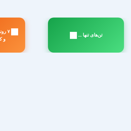
راهبری
۷ رو
نوشته
تن‌های تنها ...
مطلب
م
و کا
بعدی:
ق