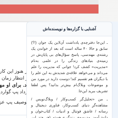
آشنایی با گزاره‌ها و نویسنده‌اش
ـ این‌جا دفترچه‌ی یادداشت‌ آن‌لاین یک جوان (!؟)
سابق و حالا ۴۰ ساله است که بعد از خواندن یک
رشته‌ی مهندسی، پاسخ سؤال‌های بی پایان‌ش در
زمینه‌ی بنیادهای زندگی را در علمی به‌نام
«مدیریت» کشف کرد! جوانی که مدیریت
را علم
«اگر هنوز این کا
می‌داند
و می‌خواهد
علاقه‌ی شدیدش به این علم
را
و در انتظار زمان
با
دیگران هم
تقسیم کند! دوست دارید در مورد من
باشد. برای او م
و موضوعات وبلاگ‌ام بیش‌تر بدانید؟ پس لطفا
تشریف ببرید
این‌جا
.
قرارداد پپ گوارد
ـ من «تحلیل‌گر کسب‌وکار / وبلاگ‌نویس /
در توصیف پپ عزی
مشاهده‌گرِ دنیای کسب‌وکار، فناوری دیجیتال و
🙂
رسانه / عاشق فوتبال و ادبیات / کتاب‌خوان و
دانش‌آموز مدرسه‌ی زندگی» هستم (هر چند این