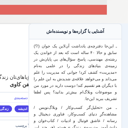
آشنایی با گزاره‌ها و نویسنده‌اش
ـ این‌جا دفترچه‌ی یادداشت‌ آن‌لاین یک جوان (!؟)
سابق و حالا ۴۰ ساله است که بعد از خواندن یک
رشته‌ی مهندسی، پاسخ سؤال‌های بی پایان‌ش در
زمینه‌ی بنیادهای زندگی را در علمی به‌نام
«مدیریت» کشف کرد! جوانی که مدیریت
را علم
با رؤیاهای‌تان زندگ
می‌داند
و می‌خواهد
علاقه‌ی شدیدش به این علم
را
استفن کاوی
با
دیگران هم
تقسیم کند! دوست دارید در مورد من
و موضوعات وبلاگ‌ام بیش‌تر بدانید؟ پس لطفا
تشریف ببرید
این‌جا
.
ـ من «تحلیل‌گر کسب‌وکار / وبلاگ‌نویس /
اندیشه
زندگی
مشاهده‌گرِ دنیای کسب‌وکار، فناوری دیجیتال و
رسانه / عاشق فوتبال و ادبیات / کتاب‌خوان و
دانش‌آموز مدرسه‌ی زندگی» هستم (هر چند این