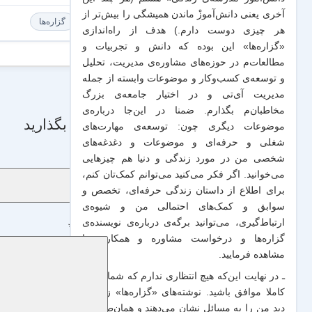
آخری یعنی دانش‌آموزْ ماندن همیشگی را بیش‌تر از
گزاره‌ها
هر چیزی دوست دارم.) هدف از راه‌اندازی
«گزاره‌ها» این بوده که دانش و تجربیات‌ و
مطالعات‌م در حوزه‌های مشاوره‌ی مدیریت، تحلیل
و توسعه‌ی کسب‌وکار و موضوعات وابسته از جمله
مدیریت آی‌تی و در اختیار جامعه‌ی بزرگ
مخاطبان‌م بگذارم. ضمنا در این‌جا درباره‌ی
دیدگاه بگذارید
موضوعات دیگری چون: توسعه‌ی مهارت‌های
شغلی و حرفه‌ای و موضوعات و دغدغه‌های
نام
*
شخصی من در مورد زندگی و دنیا هم چیزهایی
می‌خوانید. اگر فکر می‌کنید می‌توانم کمک‌تان کنم،
برای اطلاع از داستان زندگی حرفه‌ای، تخصص و
سوابق و کمک‌های احتمالی من و شیو‌ه‌ی
ارتباط‌گیری، می‌توانید برگه‌ی
درباره‌ی نویسنده‌ی
دیدگاه
*
گزاره‌ها و درخواست مشاوره و همکاری
را
مشاهده فرمایید.
ـ در نهایت این‌که هیچ انتظاری ندارم که شما با من
کاملا موافق باشید. نوشته‌های «گزاره‌ها» زاویه‌ی
دید من را به مسائل نشان می‌دهند و همان‌طور که