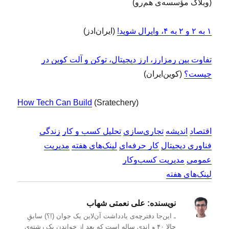
(وبلاگ مؤسسه‌ی هم‌رو)
۱ به ۲ و ۲ به ۴، وایرال شوید!
(ایران‌ادز)
تفاوت بین رمزارز، ارز دیجیتال، توکن و آلت کوین در
چیست؟
(کوین‌ایران)
How Tech Can Build
(Sratechery)
اقتصاد
اندیشه
تجاری‌سازی
تحلیل کسب و کار
زندگی
فناوری دیجیتال
کار حرفه‌ای
لینک‌های هفته
مدیریت
عمومی
مدیریت کسب‌و‌کار
لینک‌های هفته
نویسنده:
علی نعمتی شهاب
ـ این‌جا دفترچه‌ی یادداشت‌ آن‌لاین یک جوان (!؟) سابقِ
حالا ۴۰ و اندی ساله است که بعد از خواندن یک رشته‌ی