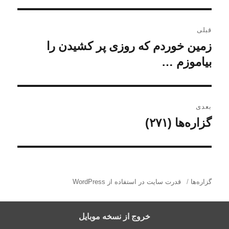
ر
قبلی
ا
زمین خوردم که روزی پر کشیدن را
ن
و
بیاموزم …
ه
ش
ب
ت
ه
ر
بعدی
ق
گزاره‌ها (۲۷۱)
ن
ی
ب
و
ل
ن
ش
ی
ت
و
:
ه
گزاره‌ها
قدرت سایت در استفاده از WordPress
ش
ب
ع
ت
خروج از نسخه موبایل
د