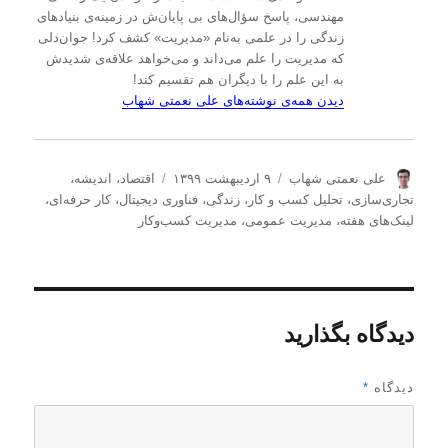
مهندسی، پاسخ سؤال‌های بی پایان‌ش در زمینه‌ی بنیادهای
زندگی را در علمی به‌نام «مدیریت» کشف کرد! جوان‌دلی
که مدیریت را علم می‌داند و می‌خواهد علاقه‌ی شدیدش
به این علم را با دیگران هم تقسیم کند!
دیدن همه‌ی نوشته‌های علی نعمتی شهاب
ن
ا
د
علی نعمتی شهاب
۹ اردیبهشت ۱۳۹۹
اقتصاد
،
اندیشه
،
و
ر
س
تجاری‌سازی
،
تحلیل كسب و كار
،
زندگی
،
فناوری دیجیتال
،
کار حرفه‌ای
،
ی
س
ت
لینک‌های هفته
،
مدیریت عمومی
،
مدیریت كسب‌و‌كار
س
ا
ه‌
ن
ل
ه
د
ش
ا
ه
د
ه
دیدگاه بگذارید
د
ر
دیدگاه
*