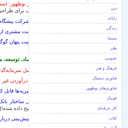
بازار نوظهور: است
دین
جالب برای طراحی 
رایانه
۲۰ شرکت پیشگام دگرگونی استراتژیک در دهه اخیر
زندگی
رضایت مشتری از پ
سینما
واقعیت پنهان گوگ
طنز
عمومی
اقتصاد، توسعه، م
فرهنگ و هنر
۳ اصل سرمایه‌‌گذاری وارن بافت
فناوری دیجیتال
پول درآوردن غیر 
فناوری‌های نوظهور
آیا خیریه‌ها قاتل 
فوتبال
تبدیل ساختار بان
توضیح داده شده!)
کار حرفه‌ای
کتاب
پنج پیش‌بینی دربار