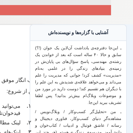
آشنایی با گزاره‌ها و نویسنده‌اش
ـ این‌جا دفترچه‌ی یادداشت‌ آن‌لاین یک جوان (!؟)
سابق و حالا ۴۰ ساله است که بعد از خواندن یک
رشته‌ی مهندسی، پاسخ سؤال‌های بی پایان‌ش در
زمینه‌ی بنیادهای زندگی را در علمی به‌نام
«مدیریت» کشف کرد! جوانی که مدیریت
را علم
خوب انگار موفق ش
می‌داند
و می‌خواهد
علاقه‌ی شدیدش به این علم
را
با
دیگران هم
تقسیم کند! دوست دارید در مورد من
پیش از شروع:
و موضوعات وبلاگ‌ام بیش‌تر بدانید؟ پس لطفا
تشریف ببرید
این‌جا
.
می‌توانید
ف
ـ من «تحلیل‌گر کسب‌وکار / وبلاگ‌نویس /
فیدخوان‌تا
مشاهده‌گرِ دنیای کسب‌وکار، فناوری دیجیتال و
لینک‌ مطا
رسانه / عاشق فوتبال و ادبیات / کتاب‌خوان و
لینک‌‌های
دانش‌آموز مدرسه‌ی زندگی» هستم (هر چند این