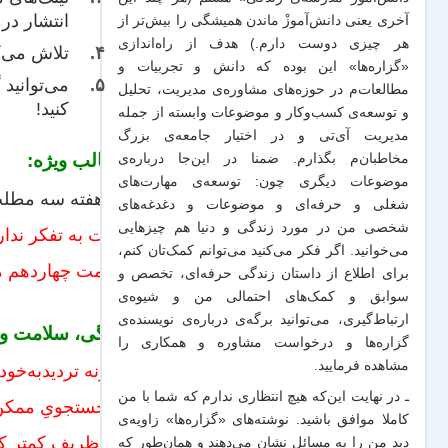
انتشار در
آخری یعنی دانش‌آموزْ ماندن همیشگی را بیش‌تر از
هر چیزی دوست دارم.) هدف از راه‌اندازی
تلاش می‌ک
«گزاره‌ها» این بوده که دانش و تجربیات‌ و
می‌توانید
مطالعات‌م در حوزه‌های مشاوره‌ی مدیریت، تحلیل
کنید!
و توسعه‌ی کسب‌وکار و موضوعات وابسته از جمله
مدیریت آی‌تی و در اختیار جامعه‌ی بزرگ
مطالب ویژه:
مخاطبان‌م بگذارم. ضمنا در این‌جا درباره‌ی
موضوعات دیگری چون: توسعه‌ی مهارت‌های
هر هفته سه مطلب 
شغلی و حرفه‌ای و موضوعات و دغدغه‌های
شخصی من در مورد زندگی و دنیا هم چیزهایی
عادت به تفکر ندار
می‌خوانید. اگر فکر می‌کنید می‌توانم کمک‌تان کنم،
قسمت چهاردهم مدل
برای اطلاع از داستان زندگی حرفه‌ای، تخصص و
سوابق و کمک‌های احتمالی من و شیو‌ه‌ی
ارتباط‌گیری، می‌توانید برگه‌ی
درباره‌ی نویسنده‌ی
زندگی، سلامت و 
گزاره‌ها و درخواست مشاوره و همکاری
را
مشاهده فرمایید.
چگونه تردیدبه‌خود
ـ در نهایت این‌که هیچ انتظاری ندارم که شما با من
در جستجویِ ممکن‌
کاملا موافق باشید. نوشته‌های «گزاره‌ها» زاویه‌ی
هنر ظریفِ کمتر ک
دید من را به مسائل نشان می‌دهند و همان‌طور که