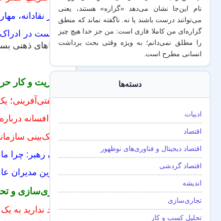
نام این‌جا نشان می‌دهد «گزاره‌» هستند، یعنی
تفکر نقادانه، مها
می‌توانند درست باشند یا نه. ناگفته نماند که منطق
گزاره‌ای من کاملا فازی است: من جز خدا هیچ چیز
شکست در ادراک بل
را مطلق نمی‌دانم؛ به ویژه وقتی بحث برداشت
خطاهای ذهنی بس
انسانی مطرح است.
مدیریت و کار حرف
دسته‌ها
شگفتی‌آفرینی؛ یک
ادبیات
سه افسانه درباره 
اقتصاد
نزدیک‌بینی سازمان
اقتصاد دیجیتال و فناوری‌های نوظهور
زنان رهبر: چرا ما
اقتصاد گردشی
برترین مدیران عامل 
اندیشه
تجاری‌سازی و تح
تجاری‌سازی
قصد ندارید به یک
تحلیل کسب و کار