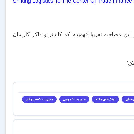
Shifting Logistics To The Center Of Trade Finance
این مصاحبه تقریبا فهمیدم که کانتینر و داکر کارشان
تک)
فه‌ای
لینک‌های هفته
مدیریت عمومی
مدیریت کسب‌و‌کار