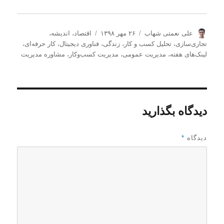
ن
ا
د
علی نعمتی شهاب
۲۶ مهر ۱۳۹۸
اقتصاد
،
اندیشه
،
و
ر
س
تجاری‌سازی
،
تحلیل كسب و كار
،
زندگی
،
فناوری دیجیتال
،
کار حرفه‌ای
،
ی
س
ت
لینک‌های هفته
،
مدیریت عمومی
،
مدیریت كسب‌و‌كار
،
مشاوره مدیریت
س
ا
ه‌
ن
ل
ه
د
ش
ا
ه
د
ه
دیدگاه بگذارید
د
ر
دیدگاه
*