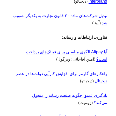
Interbrand
(دیجیاتو)
تبدیل شرکت‌های ماده ۲۰ قانون تجارت به یکدیگر تصویب
شد
(آیبنا)
فناوری، ارتباطات و رسانه:
آیا Alipay الگوی مناسبی برای فینتک‌های پرداخت
است؟
(امین آقاجانی؛ ویرگول)
راهکارهای گارتنر برای افزایش کارآیی دولت‌ها در عصر
دیجیتال
(دیجیاتو)
یادگیری عمیق چگونه صنعت رسانه را متحول
می‌کند؟
(زومیت)