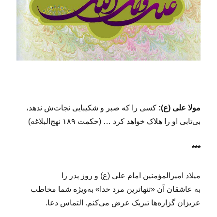
مولا علی (ع):
کسى را که صبر و شکیبایى نجات‌ش ندهد،
بى‌تابى او را هلاک خواهد کرد … (حکمت ۱۸۹ نهج‌البلاغه)
***
میلاد امیرالمؤمنین امام علی (ع) و روز پدر را
به عاشقان‌ آن «تنهاترین مرد خدا» به‌ویژه شما مخاطب
عزیزان گزاره‌ها تبریک عرض می‌کنم. التماس دعا.