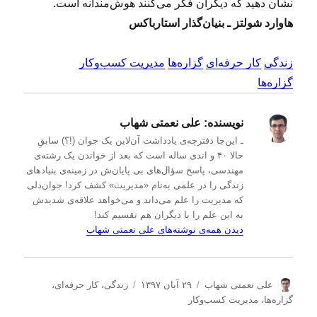
نشان دهید که دیگران فکر می‌کنند هوش‌مندانه است.
هاوارد شولتز ـ بنیان‌گذار استارباکس
زندگی
کار حرفه‌ای
گزاره‌ها
مدیریت کسب‌و‌کار
گزاره‌ها
نویسنده:
علی نعمتی شهاب
ـ این‌جا دفترچه‌ی یادداشت‌ آن‌لاین یک جوان (!؟) سابقِ
حالا ۴۰ و اندی ساله است که بعد از خواندن یک رشته‌ی
مهندسی، پاسخ سؤال‌های بی پایان‌ش در زمینه‌ی بنیادهای
زندگی را در علمی به‌نام «مدیریت» کشف کرد! جوان‌دلی
که مدیریت را علم می‌داند و می‌خواهد علاقه‌ی شدیدش
به این علم را با دیگران هم تقسیم کند!
دیدن همه‌ی نوشته‌های علی نعمتی شهاب
ن
ا
د
علی نعمتی شهاب
۲۹ آبان ۱۳۹۷
زندگی
،
کار حرفه‌ای
،
و
ر
س
گزاره‌ها
،
مدیریت كسب‌و‌كار
ی
س
ت