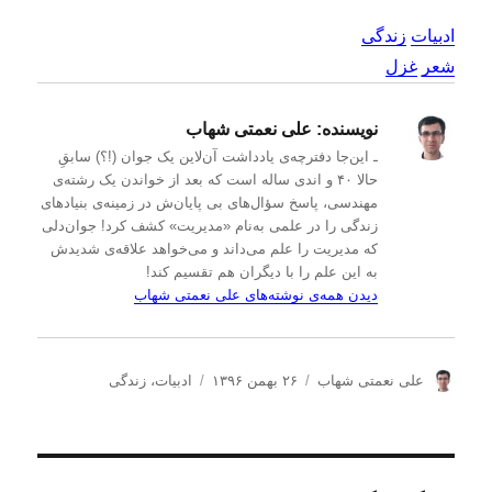
ادبیات
زندگی
شعر
غزل
نویسنده:
علی نعمتی شهاب
ـ این‌جا دفترچه‌ی یادداشت‌ آن‌لاین یک جوان (!؟) سابقِ
حالا ۴۰ و اندی ساله است که بعد از خواندن یک رشته‌ی
مهندسی، پاسخ سؤال‌های بی پایان‌ش در زمینه‌ی بنیادهای
زندگی را در علمی به‌نام «مدیریت» کشف کرد! جوان‌دلی
که مدیریت را علم می‌داند و می‌خواهد علاقه‌ی شدیدش
به این علم را با دیگران هم تقسیم کند!
دیدن همه‌ی نوشته‌های علی نعمتی شهاب
ن
ا
د
علی نعمتی شهاب
۲۶ بهمن ۱۳۹۶
ادبیات
،
زندگی
و
ر
س
ی
س
ت
س
ا
ه‌
ن
ل
ه