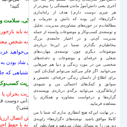
کنید!
آخری یعنی دانش‌آموزْ ماندن همیشگی را بیش‌تر از
هر چیزی دوست دارم.) هدف از راه‌اندازی
«گزاره‌ها» این بوده که دانش و تجربیات‌ و
زندگی، سلامت و ک
مطالعات‌م در حوزه‌های مشاوره‌ی مدیریت، تحلیل
چگونه باید بازخور
و توسعه‌ی کسب‌وکار و موضوعات وابسته از جمله
مدیریت آی‌تی و در اختیار جامعه‌ی بزرگ
چگونه شخص معتبر
مخاطبان‌م بگذارم. ضمنا در این‌جا درباره‌ی
آیا می‌خواهید عزت نفس خود 
موضوعات دیگری چون: توسعه‌ی مهارت‌های
شغلی و حرفه‌ای و موضوعات و دغدغه‌های
برای شاد بودن به 
شخصی من در مورد زندگی و دنیا هم چیزهایی
می‌خوانید. اگر فکر می‌کنید می‌توانم کمک‌تان کنم،
۱۰ اشتباهی که جلوی شادی و سلامتی شما را می‌گیرد
برای اطلاع از داستان زندگی حرفه‌ای، تخصص و
مدیریت کسب‌وکا
سوابق و کمک‌های احتمالی من و شیو‌ه‌ی
ارتباط‌گیری، می‌توانید برگه‌ی
درباره‌ی نویسنده‌ی
مدیریت بحران یا
گزاره‌ها و درخواست مشاوره و همکاری
را
زمیدانی دوست قدی
مشاهده فرمایید.
برگشتی!)
ـ در نهایت این‌که هیچ انتظاری ندارم که شما با من
چالش اتصال ارزیاب
کاملا موافق باشید. نوشته‌های «گزاره‌ها» زاویه‌ی
چگونه با حفظ احتر
دید من را به مسائل نشان می‌دهند و همان‌طور که