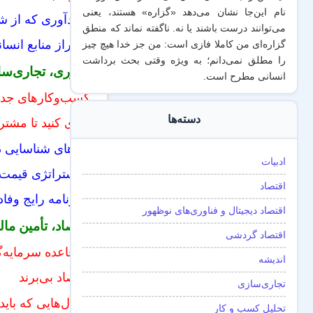
نام این‌جا نشان می‌دهد «گزاره‌» هستند، یعنی
۹ یادآوری که از شما رهبران بهتری می‌سازد
می‌توانند درست باشند یا نه. ناگفته نماند که منطق
پنج راز منابع ان
گزاره‌ای من کاملا فازی است: من جز خدا هیچ چیز
را مطلق نمی‌دانم؛ به ویژه وقتی بحث برداشت
نوآوری، تجاری‌سا
انسانی مطرح است.
کسب‌و‌کارهای جدید
دسته‌ها
کاری کنید تا مشتر
راه‌های شناسایی
ادبیات
۶ استراتژی قیمت‌گذاری کدام یک برای کسب و کار شما مناسب است؟
اقتصاد
۶ برنامه رایج وفادارسازی مشتریان
اقتصاد دیجیتال و فناوری‌های نوظهور
اقتصاد، تأمین ما
اقتصاد گردشی
دو قاعده سرمایه‌
اندیشه
اقتصاد بی‌‌‌برند
تجاری‌سازی
سوال‌هایی که باید
تحلیل کسب و کار