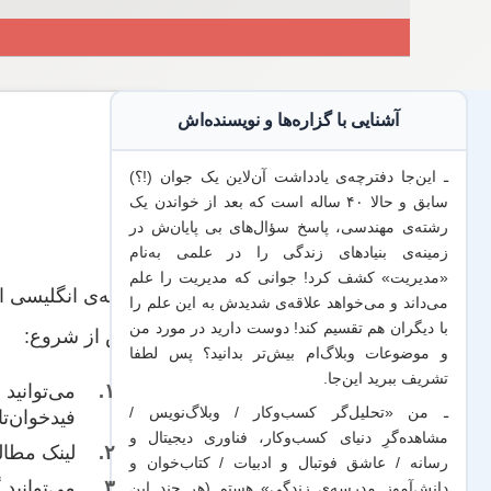
آشنایی با گزاره‌ها و نویسنده‌اش
ـ این‌جا دفترچه‌ی یادداشت‌ آن‌لاین یک جوان (!؟)
سابق و حالا ۴۰ ساله است که بعد از خواندن یک
رشته‌ی مهندسی، پاسخ سؤال‌های بی پایان‌ش در
زمینه‌ی بنیادهای زندگی را در علمی به‌نام
«مدیریت» کشف کرد! جوانی که مدیریت
را علم
مقاله‌ی انگلیسی 
می‌داند
و می‌خواهد
علاقه‌ی شدیدش به این علم
را
با
دیگران هم
تقسیم کند! دوست دارید در مورد من
پیش از شروع:
و موضوعات وبلاگ‌ام بیش‌تر بدانید؟ پس لطفا
تشریف ببرید
این‌جا
.
می‌توانید
ف
ـ من «تحلیل‌گر کسب‌وکار / وبلاگ‌نویس /
فیدخوان‌تا
مشاهده‌گرِ دنیای کسب‌وکار، فناوری دیجیتال و
لینک‌ مطا
رسانه / عاشق فوتبال و ادبیات / کتاب‌خوان و
می‌توانید
دانش‌آموز مدرسه‌ی زندگی» هستم (هر چند این