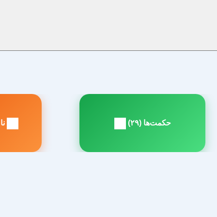
راهبری
نوشته
حکمت‌ها (۲۹)
نام
مطلب
م
بعدی:
ق