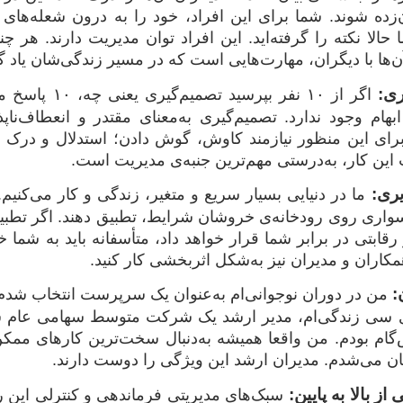
‌زده شوند. شما برای این افراد، خود را به درون شعله‌ها
ا حالا نکته را گرفته‌اید. این افراد توان مدیریت دارند. هر چند
ن‌ها با دیگران، مهارت‌هایی است که در مسیر زندگی‌شان یاد گرف
ی:
اگر از ۱۰ نفر
ابهام وجود ندارد. تصمیم‌گیری به‌معنای مقتدر و انعطاف‌نا
برای این منظور نیازمند کاوش، گوش دادن؛ استدلال و درک ای
 این کار، به‌درستی مهم‌ترین جنبه‌ی مدیریت است.
ری:
ما در دنیایی بسیار سریع و متغیر، زندگی و کار می‌کنیم. ب
واری روی رودخانه‌ی خروشان شرایط، تطبیق دهند. اگر تطبیق‌پذ
 رقابتی در برابر شما قرار خواهد داد، متأسفانه باید به شما خبر
کاران و مدیران نیز به‌شکل اثربخشی کار کنید.
:
من در دوران نوجوانی‌ام به‌عنوان یک سرپرست انتخاب شدم. 
 سی زندگی‌ام، مدیر ارشد یک شرکت متوسط سهامی عام شدم.
ام بودم. من واقعا همیشه به‌دنبال سخت‌ترین کارهای ممکن 
شان می‌شدم. مدیران ارشد این ویژگی را دوست دارند.
ز بالا به پایین:
سبک‌های مدیریتی فرماندهی و کنترلی این ر