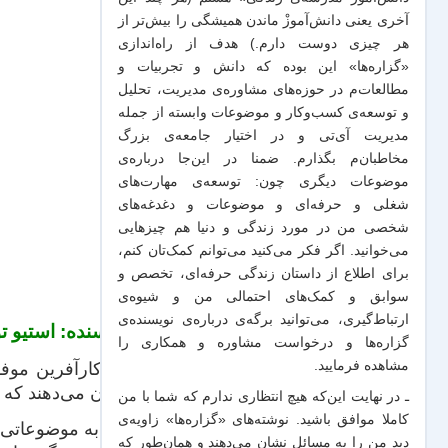
آخری یعنی دانش‌آموزْ ماندن همیشگی را بیش‌تر از
هر چیزی دوست دارم.) هدف از راه‌اندازی
«گزاره‌ها» این بوده که دانش و تجربیات‌ و
مطالعات‌م در حوزه‌های مشاوره‌ی مدیریت، تحلیل
و توسعه‌ی کسب‌وکار و موضوعات وابسته از جمله
مدیریت آی‌تی و در اختیار جامعه‌ی بزرگ
مخاطبان‌م بگذارم. ضمنا در این‌جا درباره‌ی
موضوعات دیگری چون: توسعه‌ی مهارت‌های
شغلی و حرفه‌ای و موضوعات و دغدغه‌های
شخصی من در مورد زندگی و دنیا هم چیزهایی
می‌خوانید. اگر فکر می‌کنید می‌توانم کمک‌تان کنم،
برای اطلاع از داستان زندگی حرفه‌ای، تخصص و
سوابق و کمک‌های احتمالی من و شیو‌ه‌ی
ارتباط‌گیری، می‌توانید برگه‌ی
درباره‌ی نویسنده‌ی
نویسنده: استیو 
گزاره‌ها و درخواست مشاوره و همکاری
را
مشاهده فرمایید.
هر کارآفرین موفق
نشان می‌دهند که 
ـ در نهایت این‌که هیچ انتظاری ندارم که شما با من
کاملا موافق باشید. نوشته‌های «گزاره‌ها» زاویه‌ی
اگر به موضوعاتی م
دید من را به مسائل نشان می‌دهند و همان‌طور که