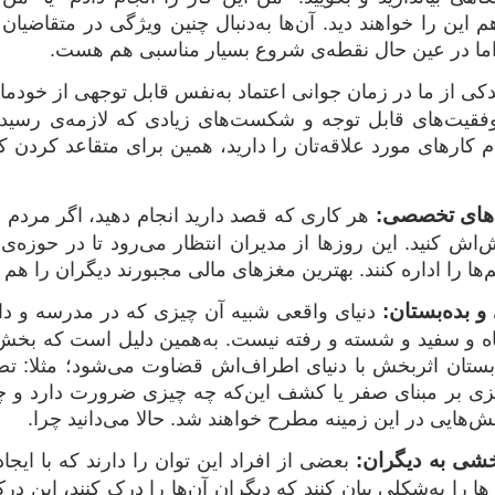
م این را خواهند دید. آن‌ها به‌دنبال چنین ویژگی در متقاضیا
اما در عین حال نقطه‌ی شروع بسیار مناسبی هم هست.
کی از ما در زمان جوانی اعتماد به‌نفس قابل توجهی از خودمان ب
فقیت‌های قابل توجه و شکست‌های زیادی که لازمه‌ی رسیدن 
 کارهای مورد علاقه‌تان را دارید، همین برای متقاعد کردن ک
‌های تخصصی:
هر کاری که قصد دارید انجام دهید، اگر مردم شم
اش کنید. این روزها از مدیران انتظار می‌رود تا در حوزه‌
‌ها را اداره کنند. بهترین مغزهای مالی مجبورند دیگران را هم ک
 و بده‌بستان:
دنیای واقعی شبیه آن چیزی که در مدرسه و دانشگ
و سفید و شسته و رفته نیست. به‌همین دلیل است که بخش ب
ه‌بستان اثربخش با دنیای اطراف‌اش قضاوت می‌شود؛ مثلا: تص
زی بر مبنای صفر یا کشف این‌که چه چیزی ضرورت دارد و 
‌هایی در این زمینه مطرح خواهند شد. حالا می‌دانید چرا.
شی به دیگران:
بعضی از افراد این توان را دارند که با ایج
یزها را به‌شکلی بیان کنند که دیگران آن‌ها را درک کنند، این 