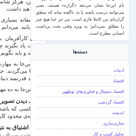
روش، هرگز شانس یا
نام این‌جا نشان می‌دهد «گزاره‌» هستند، یعنی
نخواهید داشت.
می‌توانند درست باشند یا نه. ناگفته نماند که منطق
متأسفانه بسیاری 
گزاره‌ای من کاملا فازی است: من جز خدا هیچ چیز
را مطلق نمی‌دانم؛ به ویژه وقتی بحث برداشت
نمی‌یابند. می‌دان
انسانی مطرح است.
حتی کارآفرینان بز
است یاد بگیرند چ
دسته‌ها
رسید و باید بگویم
در این‌جا به مها
ادبیات
آن‌ها می‌گردند. حت
افراد قدرتمند دنی
اقتصاد
در این‌جا به ده م
اقتصاد دیجیتال و فناوری‌های نوظهور
یک ـ دیدن تصویر 
اقتصاد گردشی
هر کسی که باشد ـ 
اندیشه
حوزه‌ی محدود کار
تجاری‌سازی
دو ـ اشتیاق به نت
تحلیل کسب و کار
به پشت سرتان نگا