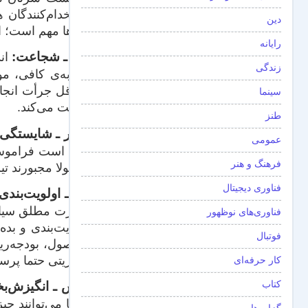
استخدام‌کنندگان ه
دین
کارها مهم است؛ 
رایانه
سه ـ شجاعت:
اند
زندگی
تجربه‌ی کافی، مو
حداقل جرأت انجام
سینما
کفایت می‌کند.
طنز
چهار ـ شایستگی
عمومی
بهتر است فراموش‌
فرهنگ و هنر
معمولا مجبورند تیم
فناوری دیجیتال
پنج ـ اولویت‌بندی
صورت مطلق سیاه 
فناوری‌های نوظهور
اولویت‌بندی و بد
فوتبال
محصول، بودجه‌ری
مدیریتی حتما پرسش
کار حرفه‌ای
کتاب
شش ـ انگیزش‌بخ
آن‌ها می‌توانند چ