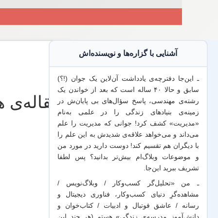
آشنایی با گزاره‌ها و نویسنده‌اش
ـ این‌جا دفترچه‌ی یادداشت‌ آن‌لاین یک جوان (!؟)
سابق و حالا ۴۰ ساله است که بعد از خواندن یک
رشته‌ی مهندسی، پاسخ سؤال‌های بی پایان‌ش در
زمینه‌ی بنیادهای زندگی را در علمی به‌نام
«مدیریت» کشف کرد! جوانی که مدیریت
را علم
می‌داند
و می‌خواهد
علاقه‌ی شدیدش به این علم
را
با
دیگران هم
تقسیم کند! دوست دارید در مورد من
و موضوعات وبلاگ‌ام بیش‌تر بدانید؟ پس لطفا
تشریف ببرید
این‌جا
.
ـ من «تحلیل‌گر کسب‌وکار / وبلاگ‌نویس /
مشاهده‌گرِ دنیای کسب‌وکار، فناوری دیجیتال و
رسانه / عاشق فوتبال و ادبیات / کتاب‌خوان و
دانش‌آموز مدرسه‌ی زندگی» هستم (هر چند این