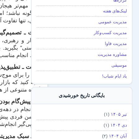
گزاره‌ها
همه مهم‌تر هیجان
لینک‌های هفته
این‌گونه نباشد؛ ام
عمل، تنها تفاوت آ
مدیریت عمومی
هفت ـ تصمیم‌گیر
مدیریت کسب‌و‌کار
اقتدار و رهبری، 
مدیریت فاوا
“درستی” بگیرید. 
مشاوره مدیریت
کنید. انجام مناسب
موسیقی
هشت ـ تطبیق‌پذی
خود را برای موج‌س
یاد ایام شباب!
غلبه کنید که بازار
گروه متنوعی از هم
بایگانی تاریخ خورشیدی
نه‌ ـ پیش‌گام بودن
سرانجام در دهه‌ی
تیر ۱۴۰۵
(۱)
که من فردی پیش‌گ
هم پی‌گیر انجام‌
دی ۱۴۰۴
(۱)
ده ـ سبک مدیریتی ا
آبان ۱۴۰۴
(۲)