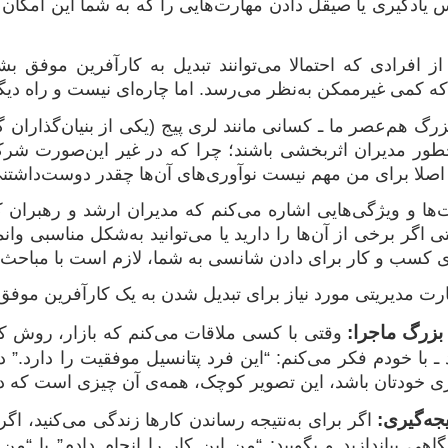
دگیری یا صیقل دادن مهارت‌هایی را که به شما این امکان را 
از افرادی که احتمالا می‌توانند تبدیل به کارآفرین موفق 
م که کمی غیرممکن به‌نظر می‌رسد. اما چاره‌ای نیست و راه دیگ
رگ هم‌عصر ما ـ کسانی مانند لری پیج (یکی از بنیان‌گذاران 
طور مدیران اثربخشی باشند؛ چرا که در غیر این‌صورت شرکت‌
 اصلا برای من مهم نیست نوآوری‌های‌ آن‌ها چقدر دوست‌داشتنی‌
رت‌ها و ویژگی‌هایی اشاره می‌کنم که مدیران ارشد و رهبران 
ی اگر برخی از آن‌ها را دارید یا می‌توانید به‌شکل مناسبی وان
ای کسب و کار برای دادن شانسی به شما، لازم است با مباحث م
هارت مدیریتی مورد نیاز برای تبدیل شدن به یک کارآفرین موف
بزرگ ماجرا:
وقتی با کسی ملاقات می‌کنم که بازار، روش کا
با خودم فکر می‌کنم: “این فرد پتانسیل موفقیت را دارد.” در م
ی خودتان باشد، این تصویر کوچک، همه‌ی آن چیزی است که در
یجه‌گیری:
اگر برای به‌نتیجه رساندن کارها زندگی می‌کنید، اگر 
هی بیاندازید و بگویید: “من این کار را انجام دادم” یا “