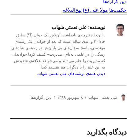
دین
گزاره‌ها
حکمت‌ها
مولا علی (ع)
نهج‌البلاغه
نویسنده:
علی نعمتی شهاب
ـ این‌جا دفترچه‌ی یادداشت‌ آن‌لاین یک جوان (!؟) سابقِ
حالا ۴۰ و اندی ساله است که بعد از خواندن یک رشته‌ی
مهندسی، پاسخ سؤال‌های بی پایان‌ش در زمینه‌ی بنیادهای
زندگی را در علمی به‌نام «مدیریت» کشف کرد! جوان‌دلی
که مدیریت را علم می‌داند و می‌خواهد علاقه‌ی شدیدش
به این علم را با دیگران هم تقسیم کند!
دیدن همه‌ی نوشته‌های علی نعمتی شهاب
ن
ا
د
علی نعمتی شهاب
۸ شهریور ۱۳۸۹
دین
،
گزاره‌ها
و
ر
س
ی
س
ت
س
ا
ه‌
ن
ل
ه
د
ش
ا
دیدگاه بگذارید
ه
د