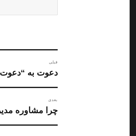
ر
قبلی
ا
دعوت به “دعوت
ن
و
ه
ش
ب
ت
بعدی
ه
ر
چرا مشاوره مدی
ن
ق
و
ی
ب
ش
ل
ن
ت