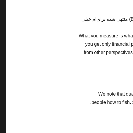
B
) منتهی شده برای‌ام خیلی
What you measure is
what
you get
only financial
from other perspectives
We note that qua
people
how to fish.