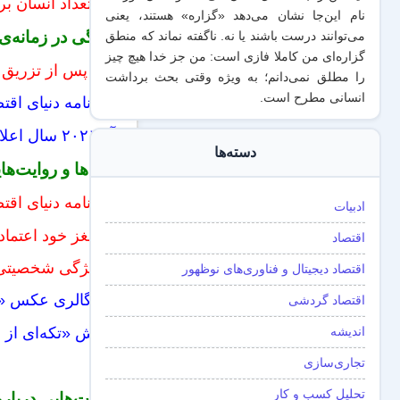
چه تعداد انسان ب
نام این‌جا نشان می‌دهد «گزاره‌» هستند، یعنی
زندگی در زمانه‌ی 
می‌توانند درست باشند یا نه. ناگفته نماند که منطق
گزاره‌ای من کاملا فازی است: من جز خدا هیچ چیز
چرا پس از تزریق و
را مطلق نمی‌دانم؛ به ویژه وقتی بحث برداشت
انسانی مطرح است.
روزنامه دنیای اق
آیا ۲۰۲۱ سال اعلام جهانی پایان کرونا خواهد بود؟
دسته‌ها
ایده‌ها و روایت‌ه
روزنامه دنیای اقت
ادبیات
به مغز خود اعتماد نکنید؛ به ۱۰ 
اقتصاد
۸ ویژگی شخصیتی افراد درون‌گرا را بشناسید – مجله‌ی بازده
اقتصاد دیجیتال و فناوری‌های نوظهور
یک گالری عکس «حا
اقتصاد گردشی
ارزش «تکه‌ای از ز
اندیشه
تجاری‌سازی
تحلیل کسب و کار
روایت‌هایی دربار