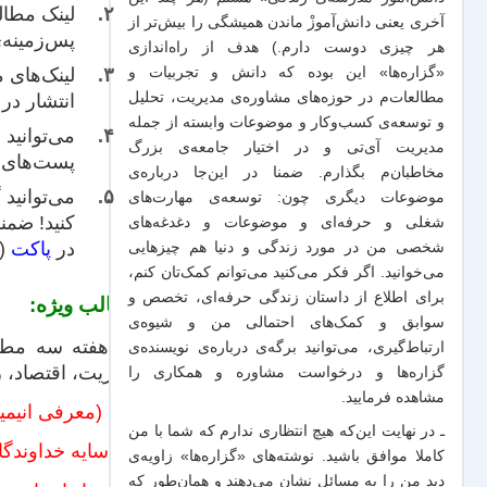
لینک‌ مطا
آخری یعنی دانش‌آموزْ ماندن همیشگی را بیش‌تر از
پس‌زمینه‌
هر چیزی دوست دارم.) هدف از راه‌اندازی
لینک‌‌های
«گزاره‌ها» این بوده که دانش و تجربیات‌ و
مطالعات‌م در حوزه‌های مشاوره‌ی مدیریت، تحلیل
انتشار در
و توسعه‌ی کسب‌وکار و موضوعات وابسته از جمله
می‌توانید
مدیریت آی‌تی و در اختیار جامعه‌ی بزرگ
پست‌های گ
مخاطبان‌م بگذارم. ضمنا در این‌جا درباره‌ی
می‌توانید
موضوعات دیگری چون: توسعه‌ی مهارت‌های
کنید! ضمن
شغلی و حرفه‌ای و موضوعات و دغدغه‌های
در
پاکت
(ک
شخصی من در مورد زندگی و دنیا هم چیزهایی
می‌خوانید. اگر فکر می‌کنید می‌توانم کمک‌تان کنم،
برای اطلاع از داستان زندگی حرفه‌ای، تخصص و
مطالب ویژه:
سوابق و کمک‌های احتمالی من و شیو‌ه‌ی
هر هفته سه مطلب
ارتباط‌گیری، می‌توانید برگه‌ی
درباره‌ی نویسنده‌ی
مدیریت، اقتصاد، 
گزاره‌ها و درخواست مشاوره و همکاری
را
مشاهده فرمایید.
روح (معرفی انیم
ـ در نهایت این‌که هیچ انتظاری ندارم که شما با من
زیر سایه خداوندگا
کاملا موافق باشید. نوشته‌های «گزاره‌ها» زاویه‌ی
دید من را به مسائل نشان می‌دهند و همان‌طور که