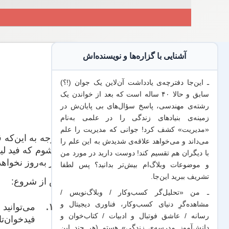
آشنایی با گزاره‌ها و نویسنده‌اش
ـ این‌جا دفترچه‌ی یادداشت‌ آن‌لاین یک جوان (!؟)
سابق و حالا ۴۰ ساله است که بعد از خواندن یک
رشته‌ی مهندسی، پاسخ سؤال‌های بی پایان‌ش در
زمینه‌ی بنیادهای زندگی را در علمی به‌نام
«مدیریت» کشف کرد! جوانی که مدیریت
را علم
با توجه به این‌که
می‌داند
و می‌خواهد
علاقه‌ی شدیدش به این علم
را
می‌شوم که فید لینک‌دو
با
دیگران هم
تقسیم کند! دوست دارید در مورد من
دیگر به‌روز نخواه
و موضوعات وبلاگ‌ام بیش‌تر بدانید؟ پس لطفا
تشریف ببرید
این‌جا
.
پیش از شروع:
ـ من «تحلیل‌گر کسب‌وکار / وبلاگ‌نویس /
مشاهده‌گرِ دنیای کسب‌وکار، فناوری دیجیتال و
می‌توانید
ف
رسانه / عاشق فوتبال و ادبیات / کتاب‌خوان و
فیدخوان‌تا
دانش‌آموز مدرسه‌ی زندگی» هستم (هر چند این