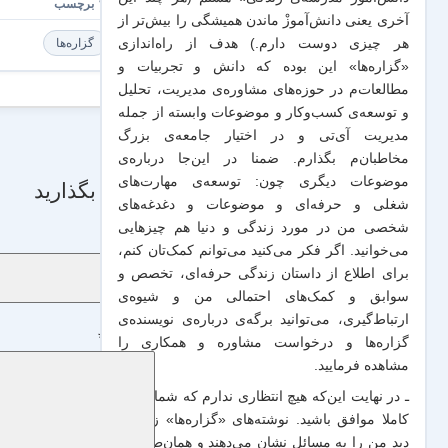
آخری یعنی دانش‌آموزْ ماندن همیشگی را بیش‌تر از
هر چیزی دوست دارم.) هدف از راه‌اندازی
گزاره‌ها
«گزاره‌ها» این بوده که دانش و تجربیات‌ و
مطالعات‌م در حوزه‌های مشاوره‌ی مدیریت، تحلیل
و توسعه‌ی کسب‌وکار و موضوعات وابسته از جمله
مدیریت آی‌تی و در اختیار جامعه‌ی بزرگ
مخاطبان‌م بگذارم. ضمنا در این‌جا درباره‌ی
موضوعات دیگری چون: توسعه‌ی مهارت‌های
دیدگاه بگذارید
شغلی و حرفه‌ای و موضوعات و دغدغه‌های
شخصی من در مورد زندگی و دنیا هم چیزهایی
نام
*
می‌خوانید. اگر فکر می‌کنید می‌توانم کمک‌تان کنم،
برای اطلاع از داستان زندگی حرفه‌ای، تخصص و
سوابق و کمک‌های احتمالی من و شیو‌ه‌ی
ارتباط‌گیری، می‌توانید برگه‌ی
درباره‌ی نویسنده‌ی
دیدگاه
*
گزاره‌ها و درخواست مشاوره و همکاری
را
مشاهده فرمایید.
ـ در نهایت این‌که هیچ انتظاری ندارم که شما با من
کاملا موافق باشید. نوشته‌های «گزاره‌ها» زاویه‌ی
دید من را به مسائل نشان می‌دهند و همان‌طور که