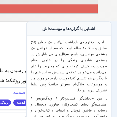
آشنایی با گزاره‌ها و نویسنده‌اش
ـ این‌جا دفترچه‌ی یادداشت‌ آن‌لاین یک جوان (!؟)
سابق و حالا ۴۰ ساله است که بعد از خواندن یک
رشته‌ی مهندسی، پاسخ سؤال‌های بی پایان‌ش در
زمینه‌ی بنیادهای زندگی را در علمی به‌نام
«مدیریت» کشف کرد! جوانی که مدیریت
را علم
برای رسیدن به قله
می‌داند
و می‌خواهد
علاقه‌ی شدیدش به این علم
را
با
دیگران هم
تقسیم کند! دوست دارید در مورد من
تئودور روئتکه؛ ش
و موضوعات وبلاگ‌ام بیش‌تر بدانید؟ پس لطفا
تشریف ببرید
این‌جا
.
ـ من «تحلیل‌گر کسب‌وکار / وبلاگ‌نویس /
اندیشه
زندگی
مشاهده‌گرِ دنیای کسب‌وکار، فناوری دیجیتال و
رسانه / عاشق فوتبال و ادبیات / کتاب‌خوان و
دانش‌آموز مدرسه‌ی زندگی» هستم (هر چند این