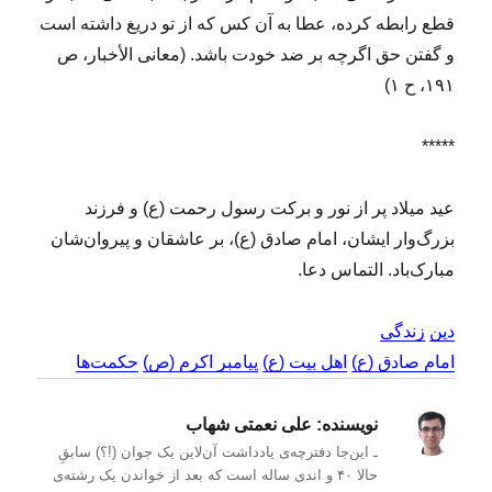
قطع رابطه کرده، عطا به آن کس که از تو دریغ داشته است
و گفتن حق اگرچه بر ضد خودت باشد. (معانى الأخبار، ص
۱۹۱، ح ۱)
*****
عید میلاد پر از نور و برکت رسول رحمت (ع) و فرزند
بزرگ‌وار ایشان، امام صادق (ع)، بر عاشقان و پیروان‌شان
مبارک‌باد. التماس دعا.
دین
زندگی
امام صادق (ع)
اهل بیت (ع)
پیامبر اکرم (ص)
حکمت‌ها
نویسنده:
علی نعمتی شهاب
ـ این‌جا دفترچه‌ی یادداشت‌ آن‌لاین یک جوان (!؟) سابقِ
حالا ۴۰ و اندی ساله است که بعد از خواندن یک رشته‌ی