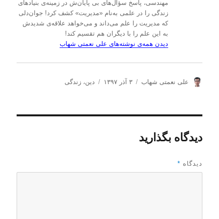
مهندسی، پاسخ سؤال‌های بی پایان‌ش در زمینه‌ی بنیادهای
زندگی را در علمی به‌نام «مدیریت» کشف کرد! جوان‌دلی
که مدیریت را علم می‌داند و می‌خواهد علاقه‌ی شدیدش
به این علم را با دیگران هم تقسیم کند!
دیدن همه‌ی نوشته‌های علی نعمتی شهاب
ن
ا
د
علی نعمتی شهاب
۳ آذر ۱۳۹۷
دین
،
زندگی
و
ر
س
ی
س
ت
س
ا
ه‌
ن
ل
ه
د
ش
ا
دیدگاه بگذارید
ه
د
ه
د
دیدگاه
*
ر