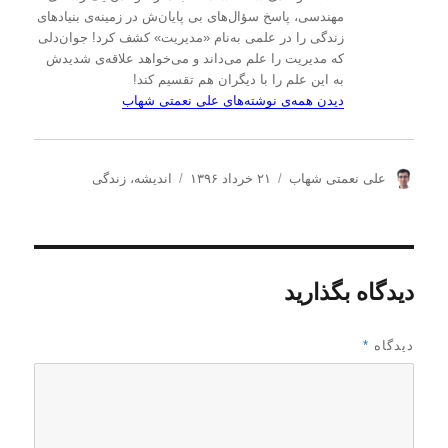
مهندسی، پاسخ سؤال‌های بی پایان‌ش در زمینه‌ی بنیادهای
زندگی را در علمی به‌نام «مدیریت» کشف کرد! جوان‌دلی
که مدیریت را علم می‌داند و می‌خواهد علاقه‌ی شدیدش
به این علم را با دیگران هم تقسیم کند!
دیدن همه‌ی نوشته‌های علی نعمتی شهاب
ن
ا
د
علی نعمتی شهاب
۲۱ خرداد ۱۳۹۶
اندیشه
،
زندگی
و
ر
س
ی
س
ت
س
ا
ه‌
ن
ل
ه
د
ش
ا
دیدگاه بگذارید
ه
د
ه
د
دیدگاه
*
ر