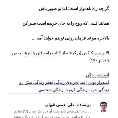
گر چه راه ناهموار است؛ اما تو صبور باش
همانند کسی که روح را به جان خریده است صبر کن
بالاخره موعد فرمان‌روایی تو هم خواهد آمد …
الا ویلرویلکاگس (برگرفته از
کتاب راه رفتن با ببرها
؛ صص
۱۶۹ و ۱۷۰)
اندیشه
زندگی
امیدوار بودن
امید
تجربه‌ی زندگی
تفکر
زندگی پیش رو
زندگی خوب
زندگی
کیفیت زندگی شخصی
نویسنده:
علی نعمتی شهاب
ـ این‌جا دفترچه‌ی یادداشت‌ آن‌لاین یک جوان (!؟) سابقِ
حالا ۴۰ و اندی ساله است که بعد از خواندن یک رشته‌ی