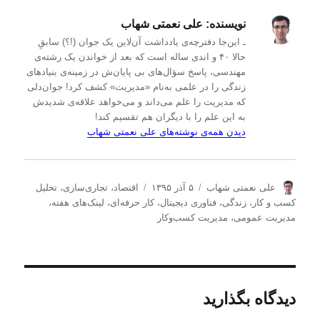
نویسنده:
علی نعمتی شهاب
ـ این‌جا دفترچه‌ی یادداشت‌ آن‌لاین یک جوان (!؟) سابقِ
حالا ۴۰ و اندی ساله است که بعد از خواندن یک رشته‌ی
مهندسی، پاسخ سؤال‌های بی پایان‌ش در زمینه‌ی بنیادهای
زندگی را در علمی به‌نام «مدیریت» کشف کرد! جوان‌دلی
که مدیریت را علم می‌داند و می‌خواهد علاقه‌ی شدیدش
به این علم را با دیگران هم تقسیم کند!
دیدن همه‌ی نوشته‌های علی نعمتی شهاب
ن
ا
د
علی نعمتی شهاب
۵ آذر ۱۳۹۵
اقتصاد
،
تجاری‌سازی
،
تحلیل
و
ر
س
كسب و كار
،
زندگی
،
فناوری دیجیتال
،
کار حرفه‌ای
،
لینک‌های هفته
،
ی
س
ت
مدیریت عمومی
،
مدیریت كسب‌و‌كار
س
ا
ه‌
ن
ل
ه
د
ش
ا
ه
د
ه
دیدگاه بگذارید
د