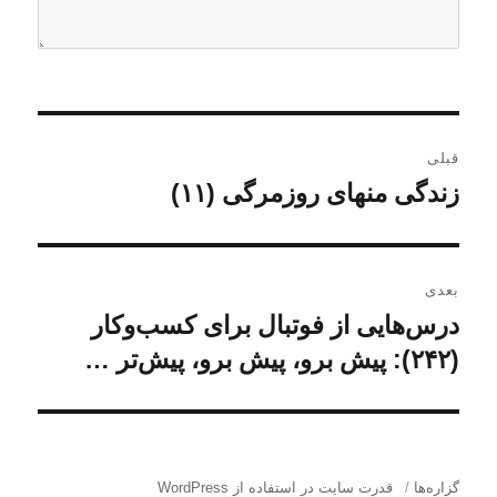
ر
قبلی
ا
زندگی منهای روزمرگی (۱۱)
ن
و
ه
ش
ب
ت
بعدی
ه
ر
درس‌هایی از فوتبال برای کسب‌و‌کار
ن
ق
و
(۲۴۲): پیش برو، پیش برو، پیش‌تر …
ی
ب
ش
ل
ن
ت
ی
ه
و
:
ب
گزاره‌ها
قدرت سایت در استفاده از WordPress