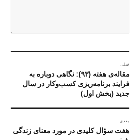
ر
قبلی
ا
مقاله‌ی هفته (۹۳): نگاهی دوباره به
ن
و
فرایند برنامه‌ریزی کسب‌وکار در سال
ه
ش
جدید (بخش اول)
ب
ت
ه
ر
ق
بعدی
ی
ب
هفت سؤال کلیدی در مورد معنای زندگی
ن
ل
ن
و