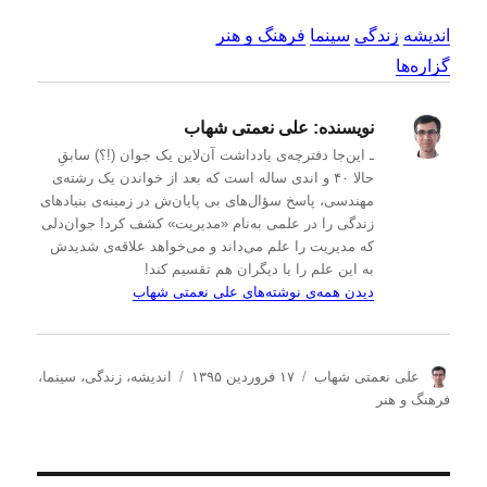
اندیشه
زندگی
سینما
فرهنگ و هنر
گزاره‌ها
نویسنده:
علی نعمتی شهاب
ـ این‌جا دفترچه‌ی یادداشت‌ آن‌لاین یک جوان (!؟) سابقِ
حالا ۴۰ و اندی ساله است که بعد از خواندن یک رشته‌ی
مهندسی، پاسخ سؤال‌های بی پایان‌ش در زمینه‌ی بنیادهای
زندگی را در علمی به‌نام «مدیریت» کشف کرد! جوان‌دلی
که مدیریت را علم می‌داند و می‌خواهد علاقه‌ی شدیدش
به این علم را با دیگران هم تقسیم کند!
دیدن همه‌ی نوشته‌های علی نعمتی شهاب
ن
ا
د
علی نعمتی شهاب
۱۷ فروردین ۱۳۹۵
اندیشه
،
زندگی
،
سینما
،
و
ر
س
فرهنگ و هنر
ی
س
ت
س
ا
ه‌
ن
ل
ه