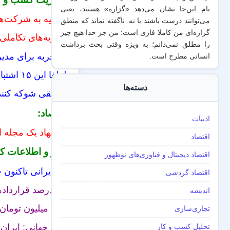
نام این‌جا نشان می‌دهد «گزاره‌» هستند، یعنی
توصیه به شرکت‌های
می‌توانند درست باشند یا نه. ناگفته نماند که منطق
گزاره‌ای من کاملا فازی است: من جز خدا هیچ چیز
نظریه‌های تکاملی
را مطلق نمی‌دانم؛ به ویژه وقتی بحث برداشت
۷ تجربه برای مدیران پروژه تازه‌کار
انسانی مطرح است.
لطفا این ۱۵ اشتباه را تکرار نکنید/ چطور می توانید مدیر موفقی باشید؟
دسته‌ها
حقایقی شوکه کننده
اقتصاد:
ادبیات
پیشنهاد یک مجله ا
اقتصاد
آمار و اطلاعات ک
اقتصاد دیجیتال و فناوری‌های نوظهور
هر ایرانی تاکنون چقدر یارانه گرف
اقتصاد گردشی
۹۰ درصد قراردادها موقتی هستند
اندیشه
۴۰۰ میلیون تومان؛ هزینه ایجاد هر شغل
تجاری‌سازی
بانک جهانی: ایران امسال رشد منفی ۱.۷ در
تحلیل کسب و کار