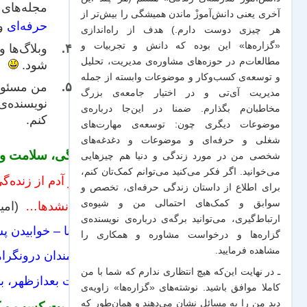
مجله‌های 
آخری یعنی دانش‌آموزْ ماندن همیشگی را بیش‌تر از
حرفه‌ای
و
هر چیزی دوست دارم.) هدف از راه‌اندازی
«گزاره‌ها» این بوده که دانش و تجربیات‌ و
وبلاگ‌ها و
مطالعات‌م در حوزه‌های مشاوره‌ی مدیریت، تحلیل
شود.
و توسعه‌ی کسب‌وکار و موضوعات وابسته از جمله
من مسئولی
مدیریت آی‌تی و در اختیار جامعه‌ی بزرگ
نویسنده‌ی
مخاطبان‌م بگذارم. ضمنا در این‌جا درباره‌ی
کنم.
موضوعات دیگری چون: توسعه‌ی مهارت‌های
شغلی و حرفه‌ای و موضوعات و دغدغه‌های
زندگی، سلامت و ک
شخصی من در مورد زندگی و دنیا هم چیزهایی
می‌خوانید. اگر فکر می‌کنید می‌توانم کمک‌تان کنم،
مگر آدم از زنده‌
برای اطلاع از داستان زندگی حرفه‌ای، تخصص و
سوابق و کمک‌های احتمالی من و شیو‌ه‌ی
اگر نشدها…
(امیر م
ارتباط‌گیری، می‌توانید برگه‌ی
درباره‌ی نویسنده‌ی
ایسنا – خوابیدن پ
گزاره‌ها و درخواست مشاوره و همکاری
را
مشاهده فرمایید.
کارمندان درونگرا
ـ در نهایت این‌که هیچ انتظاری ندارم که شما با من
چرت بعدازظهر، با
کاملا موافق باشید. نوشته‌های «گزاره‌ها» زاویه‌ی
دید من را به مسائل نشان می‌دهند و همان‌طور که
مدیریت کسب و ک