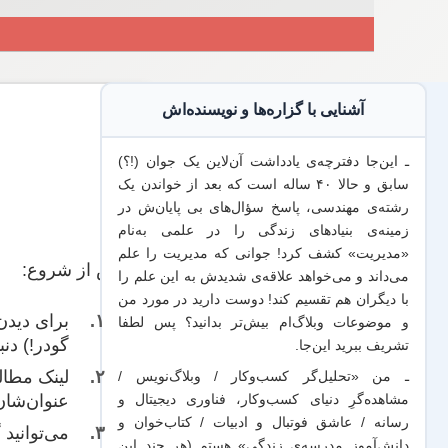
آشنایی با گزاره‌ها و نویسنده‌اش
ـ این‌جا دفترچه‌ی یادداشت‌ آن‌لاین یک جوان (!؟)
سابق و حالا ۴۰ ساله است که بعد از خواندن یک
رشته‌ی مهندسی، پاسخ سؤال‌های بی پایان‌ش در
زمینه‌ی بنیادهای زندگی را در علمی به‌نام
«مدیریت» کشف کرد! جوانی که مدیریت
را علم
پیش از شروع:
می‌داند
و می‌خواهد
علاقه‌ی شدیدش به این علم
را
با
دیگران هم
تقسیم کند! دوست دارید در مورد من
برای دیدن
و موضوعات وبلاگ‌ام بیش‌تر بدانید؟ پس لطفا
گودر!) دنب
تشریف ببرید
این‌جا
.
لینک‌ مطا
ـ من «تحلیل‌گر کسب‌وکار / وبلاگ‌نویس /
عنوان‌شان
مشاهده‌گرِ دنیای کسب‌وکار، فناوری دیجیتال و
رسانه / عاشق فوتبال و ادبیات / کتاب‌خوان و
می‌توانید
دانش‌آموز مدرسه‌ی زندگی» هستم (هر چند این