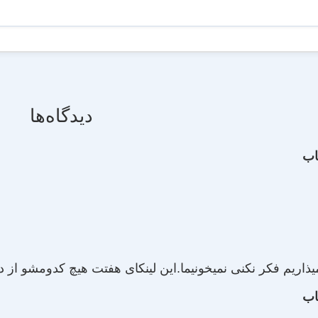
دیدگاه‌ها
اب
ذاریم فکر نکنی نمیخونیما.این لینکای هفتت هیچ کدومشو از 
اب