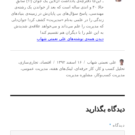
ـ این‌جا دفترچه‌ی یادداشت‌ آن‌لاین یک جوان (!؟) سابقِ
حالا ۴۰ و اندی ساله است که بعد از خواندن یک رشته‌ی
مهندسی، پاسخ سؤال‌های بی پایان‌ش در زمینه‌ی بنیادهای
زندگی را در علمی به‌نام «مدیریت» کشف کرد! جوان‌دلی
که مدیریت را علم می‌داند و می‌خواهد علاقه‌ی شدیدش
به این علم را با دیگران هم تقسیم کند!
دیدن همه‌ی نوشته‌های علی نعمتی شهاب
ن
ا
د
علی نعمتی شهاب
۱۶ اسفند ۱۳۹۲
اقتصاد
،
تجاری‌سازی
،
و
ر
س
تحلیل كسب و كار
،
کار حرفه‌ای
،
لینک‌های هفته
،
مدیریت عمومی
،
ی
س
ت
مدیریت كسب‌و‌كار
،
مشاوره مدیریت
س
ا
ه‌
ن
ل
ه
د
ش
ا
ه
د
ه
دیدگاه بگذارید
د
ر
دیدگاه
*