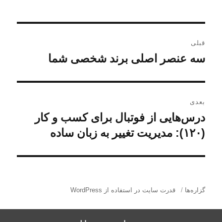
ر
قبلی
ا
سه عنصر اصلی برند شخصی شما
ن
و
ه
ش
ب
ت
بعدی
ه
ر
درس‌هایی از فوتبال برای کسب و کار
ن
ق
و
(۱۲۰): مدیریت تغییر به زبان ساده
ی
ب
ش
ل
ن
ت
ی
ه
و
:
ب
گزاره‌ها
قدرت سایت در استفاده از WordPress
ش
ع
د
ت