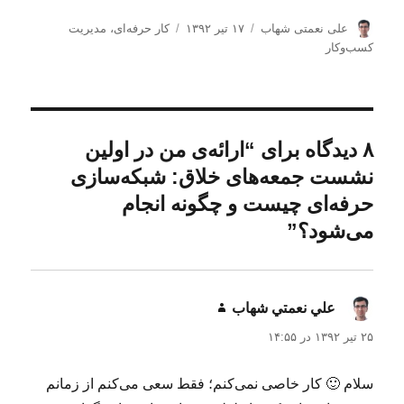
ن
ا
د
علی نعمتی شهاب
۱۷ تیر ۱۳۹۲
کار حرفه‌ای
،
مدیریت
و
ر
س
كسب‌و‌كار
ی
س
ت
س
ا
ه‌
ن
ل
ه
د
ش
ا
ه
د
۸ دیدگاه برای “ارائه‌ی من در اولین
ه
نشست جمعه‌های خلاق: شبکه‌سازی
د
ر
حرفه‌ای چیست و چگونه انجام
می‌شود؟”
علي نعمتي شهاب
گفت:
۲۵ تیر ۱۳۹۲ در ۱۴:۵۵
سلام 🙂 کار خاصی نمی‌کنم؛ فقط سعی می‌کنم از زمانم