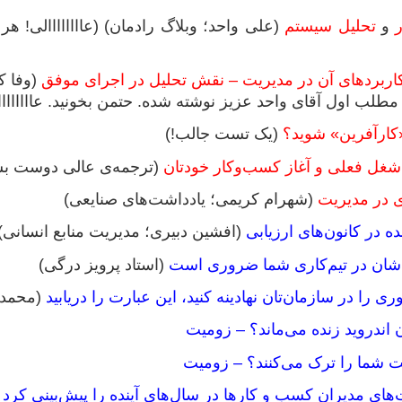
و
تحلیل سیستم
(علی واحد؛ وبلاگ رادمان) (عاااااااالی!
کاربردهای آن در مدیریت – نقش تحلیل در اجرای موفق
(وفا ک
طلب اول آقای واحد عزیز نوشته شده. حتمن بخونید. عااااااااا
 «کارآفرین» شوید؟
(یک تست جالب!)
شغل فعلی و آغاز کسب‌وکار خودتان
(ترجمه‌ی عالی دوست بسی
 در مدیریت
(شهرام کریمی؛ یادداشت‌های صنایعی)
در کانون‌های ارزیابی
(افشین دبیری؛ مدیریت منابع انسانی
دشان در تیم‌کاری شما ضروری است
(استاد پرویز درگی)
ری را در سازمان‌تان نهادینه کنید، این عبارت را دریابید
(محمد 
 اندروید زنده می‌ماند؟ – زومیت
 شما را ترک می‌کنند؟ – زومیت
ای مدیران کسب و کار‌ها در سال‌های آینده را پیش‌بینی کرد