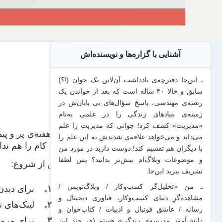
آشنایی با گزاره‌ها و نویسنده‌اش
ـ این‌جا دفترچه‌ی یادداشت‌ آن‌لاین یک جوان (!؟)
سابق و حالا ۴۰ ساله است که بعد از خواندن یک
رشته‌ی مهندسی، پاسخ سؤال‌های بی پایان‌ش در
زمینه‌ی بنیادهای زندگی را در علمی به‌نام
«مدیریت» کشف کرد! جوانی که مدیریت
را علم
چه هفته‌ی پر و پی
می‌داند
و می‌خواهد
علاقه‌ی شدیدش به این علم
را
دات‌ کام را هم ندا
با
دیگران هم
تقسیم کند! دوست دارید در مورد من
و موضوعات وبلاگ‌ام بیش‌تر بدانید؟ پس لطفا
پیش از شروع:
تشریف ببرید
این‌جا
.
ـ من «تحلیل‌گر کسب‌وکار / وبلاگ‌نویس /
برای دیدن
مشاهده‌گرِ دنیای کسب‌وکار، فناوری دیجیتال و
لینک‌های 
رسانه / عاشق فوتبال و ادبیات / کتاب‌خوان و
برای مرور
دانش‌آموز مدرسه‌ی زندگی» هستم (هر چند این