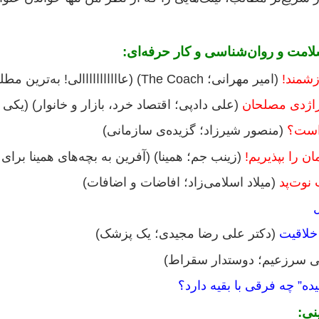
امت و روان‌شناسی و کار حرفه‌ای
:
زشمند!
(امیر مهرانی؛ The Coach) (عااااااااااالی! به‌ترین مطلب هفته.)
راژدی مصلحان
(علی دادپی؛ اقتصاد خرد، بازار و خانوار) (یکی 
 است؟
(منصور شیرزاد؛ گزیده‌ی سازمانی)
ن را بپذیریم!
(زینب جم؛ همینا) (آفرین به بچه‌های همینا برای 
 نوت‌پد
(میلاد اسلامی‌زاد؛ افاضات و اضافات)
خلاقیت
(دکتر علی رضا مجیدی؛ یک پزشک)
 سرزعیم؛ دوستدار سقراط)
ده” چه فرقی با بقیه دارد؟
نی: