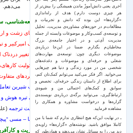
می‌دهم.
آخری یعنی دانش‌آموزْ ماندن همیشگی را بیش‌تر از
هر چیزی دوست دارم.) هدف از راه‌اندازی
«گزاره‌ها» این بوده که دانش و تجربیات‌ و
جامعه‌شناسی، سل
مطالعات‌م در حوزه‌های مشاوره‌ی مدیریت، تحلیل
هدایای زشت و ار
و توسعه‌ی کسب‌وکار و موضوعات وابسته از جمله
مدیریت آی‌تی و در اختیار جامعه‌ی بزرگ
مرگ امیرکبیر و ت
مخاطبان‌م بگذارم. ضمنا در این‌جا درباره‌ی
چرا تغییر دردناک
موضوعات دیگری چون: توسعه‌ی مهارت‌های
شغلی و حرفه‌ای و موضوعات و دغدغه‌های
مسئولیت کارهای‌ما
شخصی من در مورد زندگی و دنیا هم چیزهایی
می‌خوانید. اگر فکر می‌کنید می‌توانم کمک‌تان کنم،
کاربردهای متفاوت
برای اطلاع از داستان زندگی حرفه‌ای، تخصص و
بحث شیرین تعامل
سوابق و کمک‌های احتمالی من و شیو‌ه‌ی
ارتباط‌گیری، می‌توانید برگه‌ی
درباره‌ی نویسنده‌ی
روی تیره هوش و 
گزاره‌ها و درخواست مشاوره و همکاری
را
اهمیت ترجمه
(علی
مشاهده فرمایید.
ـ در نهایت این‌که هیچ انتظاری ندارم که شما با من
ایسنا – مسی “پیچی
کاملا موافق باشید. نوشته‌های «گزاره‌ها» زاویه‌ی
مدیریت و کارآفری
دید من را به مسائل نشان می‌دهند و همان‌طور که