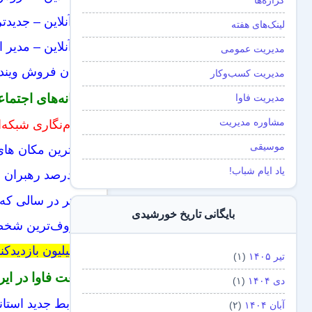
گزاره‌ها
خبرآنلاین – جدید
لینک‌های هفته
خبرآنلاین – مدیر
مدیریت عمومی
میزان فروش ویندوز ۸ از ویستا هم کم
مدیریت کسب‌و‌کار
رسانه‌های اجتما
مدیریت فاوا
مشاوره مدیریت
مردم‌نگاری شبکه‌
موسیقی
بیشترین مکان های
یاد ایام شباب!
۷۵ درصد رهبران دنیا در توییتر هستند
توییتر در سالی ک
بایگانی تاریخ خورشیدی
معروف‌ترین شخصی
۳۷ بیلیون بازدیدکننده در “سال ۲۰۱۲” از وب‌سایت ساده Reddit
تیر ۱۴۰۵
(۱)
صنعت فاوا در ایر
دی ۱۴۰۴
(۱)
ضوابط جدید استان
آبان ۱۴۰۴
(۲)