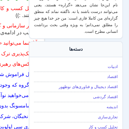
نام این‌جا نشان می‌دهد «گزاره‌» هستند، یعنی
تحلیل کسب و کار
می‌توانند درست باشند یا نه. ناگفته نماند که منطق
نوشتند. :))
گزاره‌ای من کاملا فازی است: من جز خدا هیچ چیز
را مطلق نمی‌دانم؛ به ویژه وقتی بحث برداشت
رفتار سازمانی و 
انسانی مطرح است.
مطلب در ادامه‌ی م
آیا شما می‌توانید
دسته‌ها
ریسک‌پذیری ترک 
کانتکس‌های رهبری
ادبیات
عامل فراموش شده 
اقتصاد
پنج گروه که وجو
اقتصاد دیجیتال و فناوری‌های نوظهور
اگر می‌خواهید نوآو
اقتصاد گردشی
آیا سامسونگ بدون
اندیشه
چرا نخبگان، شرکت
تجاری‌سازی
آی دی سی اولویت‌ه
تحلیل کسب و کار