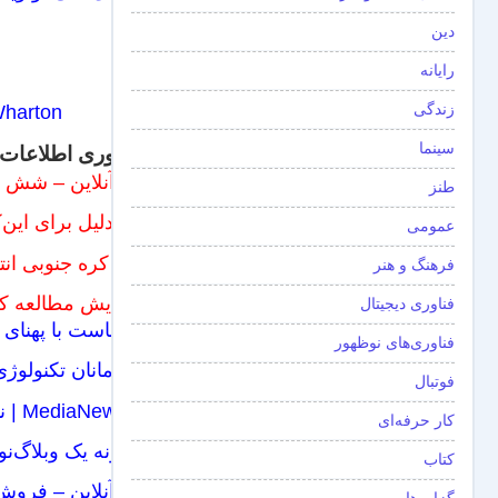
دین
رایانه
زندگی
Wharton
سینما
فناوری اطلاعات 
خبرآنلاین – شش پیش
طنز
پنج دلیل برای این‌که سال ۲۰۱۳ را سال خوبی برای 
عمومی
چرا کره جنوبی انت
فرهنگ و هنر
افزایش مطالعه کتا
فناوری دیجیتال
آیا هاست با پهنای
فناوری‌های نوظهور
قهرمانان تکنولوژی د
فوتبال
MediaNews.ir | نیوزویک کاغذی به تاریخ پیوست
کار حرفه‌ای
چگونه یک وبلاگ‌نویس در یک ر
کتاب
خبرآنلاین – فروش ی