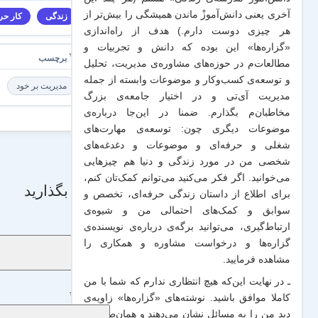
آخری یعنی دانش‌آموزْ ماندن همیشگی را بیش‌تر از
زندگی
کار حرف
هر چیزی دوست دارم.) هدف از راه‌اندازی
«گزاره‌ها» این بوده که دانش و تجربیات‌ و
مطالعات‌م در حوزه‌های مشاوره‌ی مدیریت، تحلیل
و توسعه‌ی کسب‌وکار و موضوعات وابسته از جمله
مدیریت بر خود
مدیریت آی‌تی و در اختیار جامعه‌ی بزرگ
مخاطبان‌م بگذارم. ضمنا در این‌جا درباره‌ی
موضوعات دیگری چون: توسعه‌ی مهارت‌های
شغلی و حرفه‌ای و موضوعات و دغدغه‌های
شخصی من در مورد زندگی و دنیا هم چیزهایی
می‌خوانید. اگر فکر می‌کنید می‌توانم کمک‌تان کنم،
دیدگاه بگذارید
برای اطلاع از داستان زندگی حرفه‌ای، تخصص و
سوابق و کمک‌های احتمالی من و شیو‌ه‌ی
نام
*
ارتباط‌گیری، می‌توانید برگه‌ی
درباره‌ی نویسنده‌ی
گزاره‌ها و درخواست مشاوره و همکاری
را
مشاهده فرمایید.
ـ در نهایت این‌که هیچ انتظاری ندارم که شما با من
دیدگاه
*
کاملا موافق باشید. نوشته‌های «گزاره‌ها» زاویه‌ی
دید من را به مسائل نشان می‌دهند و همان‌طور که