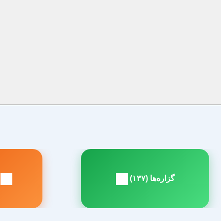
راهبری
نوشته
گزاره‌ها (۱۳۷)
ز
مطلب
م
بعدی:
ق