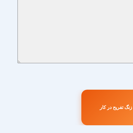
نگ تفریح در کار
طلب
بلی: