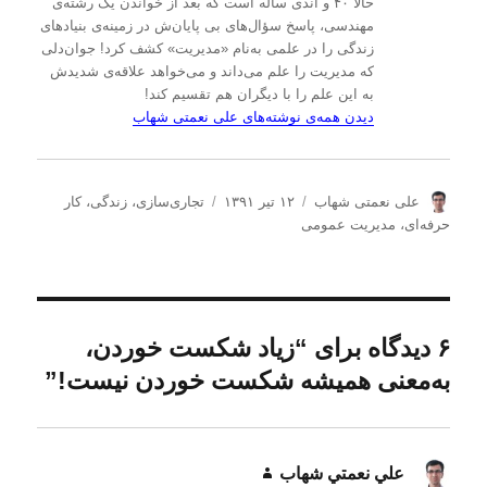
حالا ۴۰ و اندی ساله است که بعد از خواندن یک رشته‌ی
مهندسی، پاسخ سؤال‌های بی پایان‌ش در زمینه‌ی بنیادهای
زندگی را در علمی به‌نام «مدیریت» کشف کرد! جوان‌دلی
که مدیریت را علم می‌داند و می‌خواهد علاقه‌ی شدیدش
به این علم را با دیگران هم تقسیم کند!
دیدن همه‌ی نوشته‌های علی نعمتی شهاب
ن
ا
د
علی نعمتی شهاب
۱۲ تیر ۱۳۹۱
تجاری‌سازی
،
زندگی
،
کار
و
ر
س
حرفه‌ای
،
مدیریت عمومی
ی
س
ت
س
ا
ه‌
ن
ل
ه
د
ش
ا
ه
د
۶ دیدگاه برای “زیاد شکست خوردن،
ه
به‌معنی همیشه شکست خوردن نیست!”
د
ر
علي نعمتي شهاب
گفت: