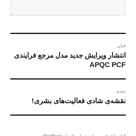
ر
قبلی
ا
انتشار ویرایش جدید مدل مرجع فرایندی
ن
و
APQC PCF
ه
ش
ب
ت
ه
ر
بعدی
ق
نقشه‌ی شادی فعالیت‌های بشری!
ن
ی
ب
و
ل
ن
ش
ی
ت
و
:
ه
گزاره‌ها
قدرت سایت در استفاده از WordPress