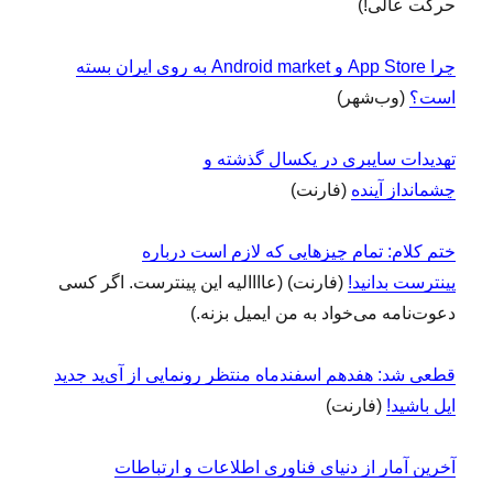
حرکت عالی!)
چرا App Store و Android market به روی ایران بسته
است؟
(وب‌شهر)
تهدیدات سایبری در یکسال گذشته و
چشم‏انداز آینده
(فارنت)
ختم کلام: تمام چیزهایی که لازم است درباره
پینترست بدانید!
(فارنت) (عاااالیه این پینترست. اگر کسی
دعوت‌نامه می‌خواد به من ایمیل بزنه.)
قطعی شد: هفدهم اسفندماه منتظر رونمایی از آی‌پد جدید
اپل باشید!
(فارنت)
آخرین آمار از دنیای فناوری اطلاعات و ارتباطات