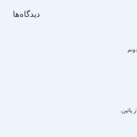
دیدگاه‌ها
ونم
 پائین.