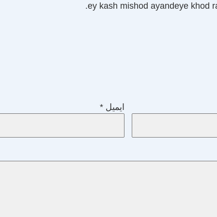
ey kash mishod ayandeye khod ra
ایمیل
*