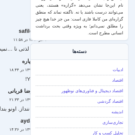
نام این‌جا نشان می‌دهد «گزاره‌» هستند، یعنی
می‌توانند درست باشند یا نه. ناگفته نماند که منطق
گزاره‌ای من کاملا فازی است: من جز خدا هیچ چیز
را مطلق نمی‌دانم؛ به ویژه وقتی بحث برداشت
safilo
انسانی مطرح است.
۱ آذر ۱۳۹۰ در ۱۱:۵۸
وای چه لذتی نا …نمید
دسته‌ها
بهاره
ادبیات
۱۲ آبان ۱۳۹۰ در ۱۸:۴۴
Yo-hooo!
اقتصاد
رضا قربانی
اقتصاد دیجیتال و فناوری‌های نوظهور
۱۰ آبان ۱۳۹۰ در ۲۱:۳۳
اقتصاد گردشی
خودشو ننداز. اونو بنداز
اندیشه
ayda
تجاری‌سازی
۱۰ آبان ۱۳۹۰ در ۱۴:۳۶
تحلیل کسب و کار