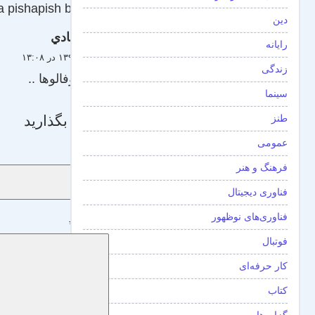
 pishapish bebinim.
دین
هادي
رایانه
۱۰ آبان ۱۳۹۰ در ۱۳:۰۸
زندگی
پرواز بوفالوها ..
سینما
طنز
دیدگاه بگذارید
عمومی
نام
*
فرهنگ و هنر
فناوری دیجیتال
فناوری‌های نوظهور
دیدگاه
*
فوتبال
کار حرفه‌ای
کتاب