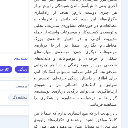
آخری یعنی دانش‌آموزْ ماندن همیشگی را بیش‌تر از
هر چیزی دوست دارم.) هدف از راه‌اندازی
«گزاره‌ها» این بوده که دانش و تجربیات‌ و
مطالعات‌م در حوزه‌های مشاوره‌ی مدیریت، تحلیل
و توسعه‌ی کسب‌وکار و موضوعات وابسته از جمله
مدیریت آی‌تی و در اختیار جامعه‌ی بزرگ
مخاطبان‌م بگذارم. ضمنا در این‌جا درباره‌ی
موضوعات دیگری چون: توسعه‌ی مهارت‌های
شغلی و حرفه‌ای و موضوعات و دغدغه‌های
شخصی من در مورد زندگی و دنیا هم چیزهایی
زندگی
کار حرف
می‌خوانید. اگر فکر می‌کنید می‌توانم کمک‌تان کنم،
برای اطلاع از داستان زندگی حرفه‌ای، تخصص و
سوابق و کمک‌های احتمالی من و شیو‌ه‌ی
ارتباط‌گیری، می‌توانید برگه‌ی
درباره‌ی نویسنده‌ی
مشاهده‌گر
گزاره‌ها و درخواست مشاوره و همکاری
را
مشاهده فرمایید.
ـ در نهایت این‌که هیچ انتظاری ندارم که شما با من
کاملا موافق باشید. نوشته‌های «گزاره‌ها» زاویه‌ی
دید من را به مسائل نشان می‌دهند و همان‌طور که