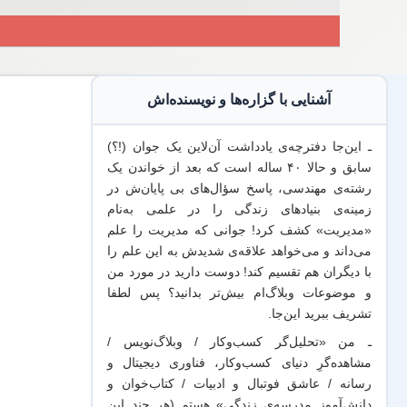
آشنایی با گزاره‌ها و نویسنده‌اش
ـ این‌جا دفترچه‌ی یادداشت‌ آن‌لاین یک جوان (!؟)
سابق و حالا ۴۰ ساله است که بعد از خواندن یک
رشته‌ی مهندسی، پاسخ سؤال‌های بی پایان‌ش در
زمینه‌ی بنیادهای زندگی را در علمی به‌نام
«مدیریت» کشف کرد! جوانی که مدیریت
را علم
می‌داند
و می‌خواهد
علاقه‌ی شدیدش به این علم
را
با
دیگران هم
تقسیم کند! دوست دارید در مورد من
و موضوعات وبلاگ‌ام بیش‌تر بدانید؟ پس لطفا
تشریف ببرید
این‌جا
.
ـ من «تحلیل‌گر کسب‌وکار / وبلاگ‌نویس /
مشاهده‌گرِ دنیای کسب‌وکار، فناوری دیجیتال و
رسانه / عاشق فوتبال و ادبیات / کتاب‌خوان و
دانش‌آموز مدرسه‌ی زندگی» هستم (هر چند این