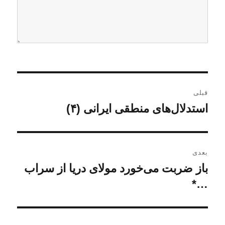
ر
قبلی
ا
استدلال‌های منطقی ایرانی (۴)
ن
و
ه
ش
ب
ت
بعدی
ه
ر
باز ضربت می‌خورد مولای دریا از سراب
ن
ق
و
…*
ی
ب
ش
ل
ن
ت
ی
ه