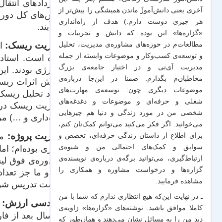
قراردادهای انتقا
آخری یعنی دانش‌آموزْ ماندن همیشگی را بیش‌تر از
درس‌های کل دوره 
هر چیزی دوست دارم.) هدف از راه‌اندازی
می‌آیند.
«گزاره‌ها» این بوده که دانش و تجربیات‌ و
مدیریت ریسک:
مطالعات‌م در حوزه‌های مشاوره‌ی مدیریت، تحلیل
و توسعه‌ی کسب‌وکار و موضوعات وابسته از جمله
شده است. استاد
مدیریت آی‌تی و در اختیار جامعه‌ی بزرگ
مخاطبان‌م بگذارم. ضمنا در این‌جا درباره‌ی
کاهش اثرات ریسک
موضوعات دیگری چون: توسعه‌ی مهارت‌های
مورد تحلیل ریسک 
شغلی و حرفه‌ای و موضوعات و دغدغه‌های
مدیریت ریسک در د
شخصی من در مورد زندگی و دنیا هم چیزهایی
بانک‌داری و …) م
می‌خوانید. اگر فکر می‌کنید می‌توانم کمک‌تان کنم،
مدیریت پروژه:
من
برای اطلاع از داستان زندگی حرفه‌ای، تخصص و
سوابق و کمک‌های احتمالی من و شیو‌ه‌ی
فراری بوده‌ام؛ ا
ارتباط‌گیری، می‌توانید برگه‌ی
درباره‌ی نویسنده‌ی
در دوره‌ی فوق‌ ل
گزاره‌ها و درخواست مشاوره و همکاری
را
بود و ما جز تعد
مشاهده فرمایید.
درست تدریس شود
ـ در نهایت این‌که هیچ انتظاری ندارم که شما با من
مهندسی ارزش:
م
کاملا موافق باشید. نوشته‌های «گزاره‌ها» زاویه‌ی
دو سال بعد از فارغ
دید من را به مسائل نشان می‌دهند و همان‌طور که