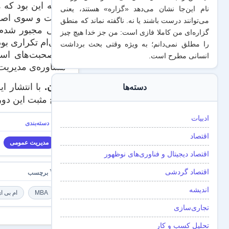
نتیجه این بود که
نام این‌جا نشان می‌دهد «گزاره‌» هستند، یعنی
سمت و سوی اصلی آ
می‌توانند درست باشند یا نه. ناگفته نماند که منطق
وقتی مجبور شدم 
گزاره‌ای من کاملا فازی است: من جز خدا هیچ چیز
برای‌ام تکراری بو
را مطلق نمی‌دانم؛ به ویژه وقتی بحث برداشت
از صحبت‌های است
انسانی مطرح است.
مشاوره‌ی مدیریت
پ.ن.
دسته‌ها
نتایج مثبت این د
ادبیات
اقتصاد
مدیریت عمومی
اقتصاد دیجیتال و فناوری‌های نوظهور
اقتصاد گردشی
اندیشه
MBA
ام بی ا
تجاری‌سازی
تحلیل کسب و کار