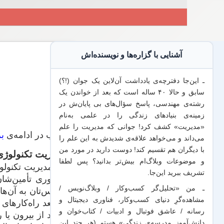
آشنایی با گزاره‌ها و نویسنده‌اش
ـ این‌جا دفترچه‌ی یادداشت‌ آن‌لاین یک جوان (!؟)
سابق و حالا ۴۰ ساله است که بعد از خواندن یک
رشته‌ی مهندسی، پاسخ سؤال‌های بی پایان‌ش در
زمینه‌ی بنیادهای زندگی را در علمی به‌نام
«مدیریت» کشف کرد! جوانی که مدیریت
را علم
خوب در ادامه‌ی
بر
می‌داند
و می‌خواهد
علاقه‌ی شدیدش به این علم
را
با
دیگران هم
تقسیم کند! دوست دارید در مورد من
مدیریت تکنولوژی
و موضوعات وبلاگ‌ام بیش‌تر بدانید؟ پس لطفا
در مدیریت تکنولوژ
تشریف ببرید
این‌جا
.
چطوری تأمین‌شان 
ـ من «تحلیل‌گر کسب‌وکار / وبلاگ‌نویس /
مشاهده‌گرِ دنیای کسب‌وکار، فناوری دیجیتال و
و بعد راه‌کارهای
رسانه / عاشق فوتبال و ادبیات / کتاب‌خوان و
خرید از بیرون یا
دانش‌آموز مدرسه‌ی زندگی» هستم (هر چند این