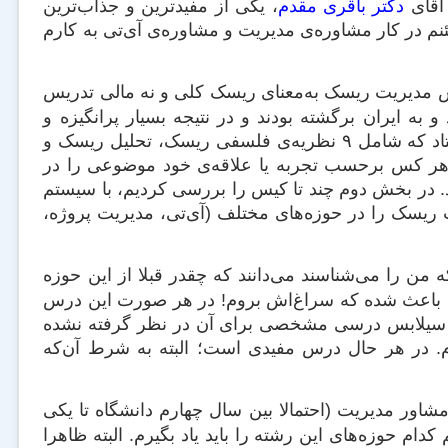
 آقای
دکتر باقری مقدم
، یکی از مفیدترین و جذاب‌ترین
نم در کار مشاوره‌ی مدیریت و مشاوره‌ی آی‌تی به کارم
لین بار در ایران بوده که حداقل در دوره‌ی MBA، درس مدیریت ریسک به‌معنای ریسک کلی و نه مالی تدریس
 و به ایران برگشته بودند و در نتیجه بسیار پرانگیزه و
پرانرژی بودند. این درس در دو بخش تدریس شد: بخش اول با تدریس خود استاد که شامل ۹ نظریه‌‌ی فلسفی ریسک، تحلیل ریسک و
 هر کس برحسب تجربه یا علاقه‌ی خود موضوعی را در
. در بخش دوم چند تا کیس را بررسی کردیم، با سیستم
 ریسک را در حوزه‌های مختلف (آی‌تی، مدیریت پروژه،
ن را می‌شناسند می‌دانند که چقدر قبلا از این حوزه
غلی باعث شده که سراغ‌اش بروم! در هر صورت این درس
 که سیلابس درسی مشخصی برای آن در نظر گرفته نشده
رم. در هر حال درس مفیدی است؛ البته به شرط آن‌که
شاور مدیریت (احتمالا بین سال چهارم دانشگاه تا یکی
 کدام حوزه‌های این رشته را باید یاد بگیرم. البته ظاهرا