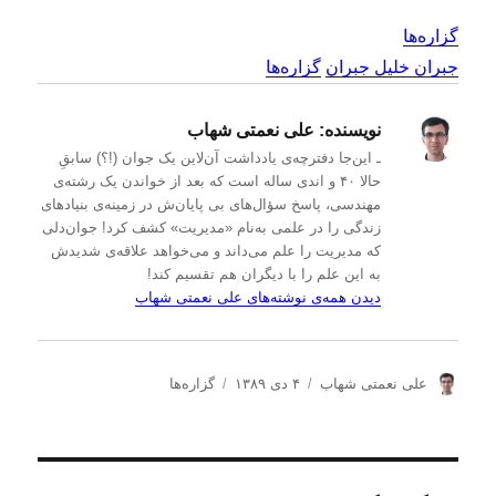
گزاره‌ها
جبران خلیل جبران
گزاره‌ها
نویسنده:
علی نعمتی شهاب
ـ این‌جا دفترچه‌ی یادداشت‌ آن‌لاین یک جوان (!؟) سابقِ
حالا ۴۰ و اندی ساله است که بعد از خواندن یک رشته‌ی
مهندسی، پاسخ سؤال‌های بی پایان‌ش در زمینه‌ی بنیادهای
زندگی را در علمی به‌نام «مدیریت» کشف کرد! جوان‌دلی
که مدیریت را علم می‌داند و می‌خواهد علاقه‌ی شدیدش
به این علم را با دیگران هم تقسیم کند!
دیدن همه‌ی نوشته‌های علی نعمتی شهاب
ن
ا
د
علی نعمتی شهاب
۴ دی ۱۳۸۹
گزاره‌ها
و
ر
س
ی
س
ت
س
ا
ه‌
ن
ل
ه