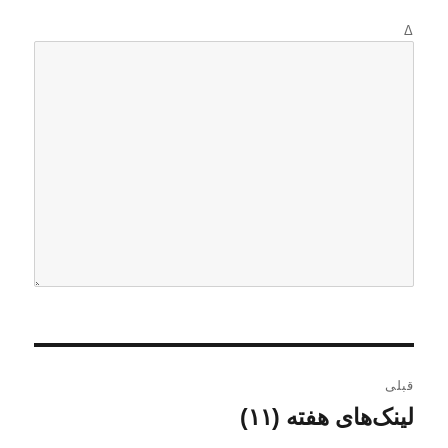
Δ
ر
قبلی
ا
لینک‌های هفته (۱۱)
ن
و