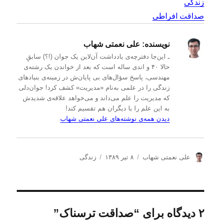
زندگی
صداقت افراطی
نویسنده:
علی نعمتی شهاب
ـ این‌جا دفترچه‌ی یادداشت‌ آن‌لاین یک جوان (!؟) سابقِ
حالا ۴۰ و اندی ساله است که بعد از خواندن یک رشته‌ی
مهندسی، پاسخ سؤال‌های بی پایان‌ش در زمینه‌ی بنیادهای
زندگی را در علمی به‌نام «مدیریت» کشف کرد! جوان‌دلی
که مدیریت را علم می‌داند و می‌خواهد علاقه‌ی شدیدش
به این علم را با دیگران هم تقسیم کند!
دیدن همه‌ی نوشته‌های علی نعمتی شهاب
ن
ا
د
علی نعمتی شهاب
۸ تیر ۱۳۸۹
زندگی
و
ر
س
ی
س
ت
س
ا
ه‌
ن
ل
ه
د
ش
ا
۲ دیدگاه برای “صداقت ترسناک”
ه
د