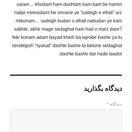
salam… khodam ham dashtam kam kam be hamin
natije miresidam! be onvane ye “sadegh e efrati” arz
mikonam… sadegh budan o efrati nabudan ye kam
sakhte, akhe mage sedaghat ham had o marz dare?
fekr konam adam bayad kheili ba tajrobe bashe ya tu
zendegish “syasat” dashte bashe ta betune sedaghat
dashte bashe dar hade taadol.
دیدگاه بگذارید
دیدگاه
*