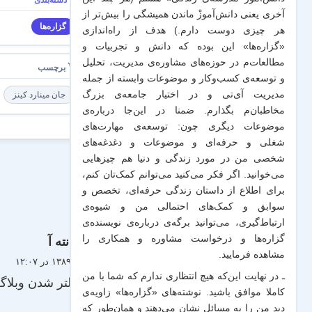
آخری یعنی دانش‌آموزْ ماندن همیشگی را بیش‌تر از
گزاره‌ها
هر چیزی دوست دارم.) هدف از راه‌اندازی
«گزاره‌ها» این بوده که دانش و تجربیات‌ و
مطالعات‌م در حوزه‌های مشاوره‌ی مدیریت، تحلیل
و توسعه‌ی کسب‌وکار و موضوعات وابسته از جمله
مدیریت آی‌تی و در اختیار جامعه‌ی بزرگ
جان مینارد کینز
مخاطبان‌م بگذارم. ضمنا در این‌جا درباره‌ی
موضوعات دیگری چون: توسعه‌ی مهارت‌های
شغلی و حرفه‌ای و موضوعات و دغدغه‌های
شخصی من در مورد زندگی و دنیا هم چیزهایی
می‌خوانید. اگر فکر می‌کنید می‌توانم کمک‌تان کنم،
برای اطلاع از داستان زندگی حرفه‌ای، تخصص و
سوابق و کمک‌های احتمالی من و شیو‌ه‌ی
ارتباط‌گیری، می‌توانید برگه‌ی
درباره‌ی نویسنده‌ی
گزاره‌ها و درخواست مشاوره و همکاری
را
پانته آ
مشاهده فرمایید.
۲۴ خرداد ۱۳۸۹ در ۱۲:۰۷
ـ در نهایت این‌که هیچ انتظاری ندارم که شما با من
بابت فیلتر شدن وبلا
کاملا موافق باشید. نوشته‌های «گزاره‌ها» زاویه‌ی
دید من را به مسائل نشان می‌دهند و همان‌طور که