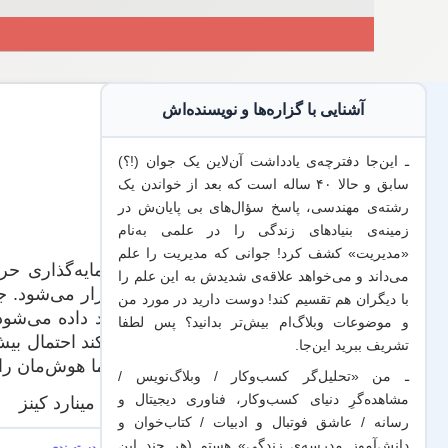
آشنایی با گزاره‌ها و نویسنده‌اش
ـ این‌جا دفترچه‌ی یادداشت‌ آن‌لاین یک جوان (!؟)
سابق و حالا ۴۰ ساله است که بعد از خواندن یک
رشته‌ی مهندسی، پاسخ سؤال‌های بی پایان‌ش در
زمینه‌ی بنیادهای زندگی را در علمی به‌نام
«مدیریت» کشف کرد! جوانی که مدیریت
را علم
می‌داند
و می‌خواهد
علاقه‌ی شدیدش به این علم
را
برگزار می‌شود. ج
با
دیگران هم
تقسیم کند! دوست دارید در مورد من
باشد داده می‌شود.
و موضوعات وبلاگ‌ام بیش‌تر بدانید؟ پس لطفا
می‌کند احتمال بیش
تشریف ببرید
این‌جا
.
… ما هوش‌مان را 
ـ من «تحلیل‌گر کسب‌وکار / وبلاگ‌نویس /
مشاهده‌گرِ دنیای کسب‌وکار، فناوری دیجیتال و
جان مینارد کینز
رسانه / عاشق فوتبال و ادبیات / کتاب‌خوان و
دانش‌آموز مدرسه‌ی زندگی» هستم (هر چند این