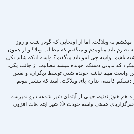
‏کشم به وبلاگت. اما از اونجایی که گودر شب و روز
نظرم باید می‏‏اومدم و می‏گفتم که مطالب وبلاگتو از همون
اشته باشم. واسه چی اینو باید می‏گفتم؟ واسه این‏که شاید یکی
‏کرد که بدونی دست‏کم خونده می‏شه مطالبت از جانب یکی.
اصلن واست مهم نباشه خونده شدن توسط دیگران، و نفس
ست‏کم کامنتی بذارم پای وبلاگت. امید که بیش‏تر بتونم
ونه هم هنوز نفتیه، خیلی از آیتمای شیر شده‏ت رو نمی‏رسم
 خبرگزاری‏ای هستی واسه خودت 😉 شیر آیتم هات افزون