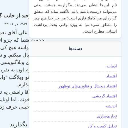
نام این‌جا نشان می‌دهد «گزاره‌» هستند، یعنی
می‌توانند درست باشند یا نه. ناگفته نماند که منطق
وحید از جانب گ
گزاره‌ای من کاملا فازی است: من جز خدا هیچ چیز
۴ فروردین ۱۳۸۹ در ۲۳:۰۱
را مطلق نمی‌دانم؛ به ویژه وقتی بحث برداشت
انسانی مطرح است.
درود بر علی آقای نع
خدمت شما که جزو انگ
نذاشته واسه هیچ کی و
دسته‌ها
گودر دنبال می‏کنم. و ن
از لذت‏های وبلاگ‏نوی
ادبیات
حالا گیرم اون یه نف
اقتصاد
نوشتن تو وبلاگت “واسه
کامنت بذارم.
اقتصاد دیجیتال و فناوری‌های نوظهور
پ.ن : آقا راستی یه تن
اقتصاد گردشی
گاهی بخونم. اما اون
اندیشه
باد! 😀 خیلی حرف زدم
تجاری‌سازی
دیدگاه بگذارید
تحلیل کسب و کار