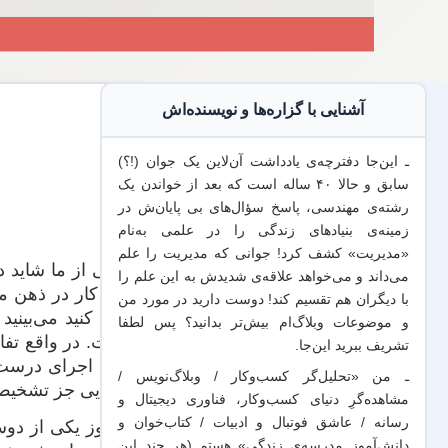
آشنایی با گزاره‌ها و نویسنده‌اش
ـ این‌جا دفترچه‌ی یادداشت‌ آن‌لاین یک جوان (!؟)
سابق و حالا ۴۰ ساله است که بعد از خواندن یک
رشته‌ی مهندسی، پاسخ سؤال‌های بی پایان‌ش در
زمینه‌ی بنیادهای زندگی را در علمی به‌نام
«مدیریت» کشف کرد! جوانی که مدیریت
را علم
خیلی از ما شاید 
می‌داند
و می‌خواهد
علاقه‌ی شدیدش به این علم
را
این کار در ذهن ما
با
دیگران هم
تقسیم کند! دوست دارید در مورد من
نگاه کنید می‌بین
و موضوعات وبلاگ‌ام بیش‌تر بدانید؟ پس لطفا
است. در واقع تفاو
تشریف ببرید
این‌جا
.
البته اجرای درست
ـ من «تحلیل‌گر کسب‌وکار / وبلاگ‌نویس /
معنایی جز تشخیص د
مشاهده‌گرِ دنیای کسب‌وکار، فناوری دیجیتال و
رسانه / عاشق فوتبال و ادبیات / کتاب‌خوان و
امروز یکی از دوس
دانش‌آموز مدرسه‌ی زندگی» هستم (هر چند این