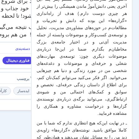
جدید برای شروع ی
آخری یعنی دانش‌آموزْ ماندن همیشگی را بیش‌تر از
جای خود جذاب و ق
هر چیزی دوست دارم.) هدف از راه‌اندازی
می‌شود! تا لحظه نگا
«گزاره‌ها» این بوده که دانش و تجربیات‌ و
خوب نتیجه می‌گیری
مطالعات‌م در حوزه‌های مشاوره‌ی مدیریت، تحلیل
کنند! من هم بروم 
و توسعه‌ی کسب‌وکار و موضوعات وابسته از جمله
مدیریت آی‌تی و در اختیار جامعه‌ی بزرگ
مخاطبان‌م بگذارم. ضمنا در این‌جا درباره‌ی
موضوعات دیگری چون: توسعه‌ی مهارت‌های
فناوری دیجیتال
شغلی و حرفه‌ای و موضوعات و دغدغه‌های
شخصی من در مورد زندگی و دنیا هم چیزهایی
می‌خوانید. اگر فکر می‌کنید می‌توانم کمک‌تان کنم،
برای اطلاع از داستان زندگی حرفه‌ای، تخصص و
ایده‌ساز
کارآف
سوابق و کمک‌های احتمالی من و شیو‌ه‌ی
ارتباط‌گیری، می‌توانید برگه‌ی
درباره‌ی نویسنده‌ی
گزاره‌ها و درخواست مشاوره و همکاری
را
مشاهده فرمایید.
ـ در نهایت این‌که هیچ انتظاری ندارم که شما با من
کاملا موافق باشید. نوشته‌های «گزاره‌ها» زاویه‌ی
دید من را به مسائل نشان می‌دهند و همان‌طور که