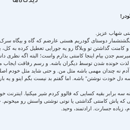
ودر!
متی شهاب عزیز.
شت‏شمار دوستای گودریم هستی عارضم که گاه و بی‏گاه سرک می
 کامنت گذاشتن تو وبلاگا رو یه جورایی تعطیل کرده به کل، به 
می‏‏‏رسم جدن بیام این‏جا کامنتی بذارم واست؛ البته اگه نظری د
سی لذت خونده شدن توسط دیگران باشه. و رسم رفاقت ایجاب می
ر، آدم نه چندان مهمی باشه مثل من. و حتی شاید مثل خودم 
 دل خودت نوشتن” باشه. اما گفتم بد نیست بگم اینو و یه بار د
ه سه برابر بقیه کسایی که فالوو کردم شیر می‏کنیا. اینترنت خ
ایی که پاش کامنتی گذاشتی یا نوتی نوشتی واسش رو می‏خونم.
، زیاده جسارت. ارادتمند، وحید.