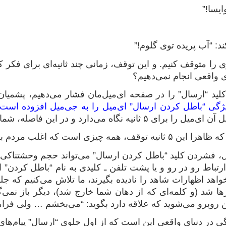
ایسا!”
د: “آب پریده توی گلوم!”
را متوقف کنیم. و این توقف، زمانی چند ثانیه‌ای برای فکر ک
ی واقعی‌ انجام نمی‌دهیم؟
لید “ارسال” را در صفحه ای‌میل‌مان فشار می‌دهیم، پشمیان م
ژگی “باطل کردن ارسال” ای‌میل را به جی‌میل افزوده است.
در این فاصله، شما می‌توانید اگر خواستید ارسال ای‌میل‌تان را باطل کنید.
دم برای تشخیص این‌که دارند اشتباه می‌کنند نیاز دارند.
ل، فشردن کلید “باطل کردن ارسال” می‌تواند حجم وحشتناکی ز
ارتباط رو در رو و یا پشت تلفن ـ کلیدی به نام “باطل کردن” ا
اهد اظهارات شاهد را نادیده بگیرند، ما تلاش می‌کنیم که جل
رها شد (و کلمه‌ای که از دهان شما خارج شد)، دیگر باز نم
 روبرو می‌شوید که علاقه دارد بگوید: “می‌بخشم … ولی فرا
ی در دنیای واقعی این است که از اول جلوی “ارسال‌” پیام‌های