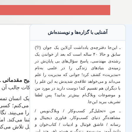
آشنایی با گزاره‌ها و نویسنده‌اش
ـ این‌جا دفترچه‌ی یادداشت‌ آن‌لاین یک جوان (!؟)
سابق و حالا ۴۰ ساله است که بعد از خواندن یک
رشته‌ی مهندسی، پاسخ سؤال‌های بی پایان‌ش در
زمینه‌ی بنیادهای زندگی را در علمی به‌نام
«مدیریت» کشف کرد! جوانی که مدیریت
را علم
توضیح مقدماتی ـ
می‌داند
و می‌خواهد
علاقه‌ی شدیدش به این علم
را
به نکات جالب آن 
با
دیگران هم
تقسیم کند! دوست دارید در مورد من
و موضوعات وبلاگ‌ام بیش‌تر بدانید؟ پس لطفا
تشریف ببرید
این‌جا
.
شنا می‌کنم؛ کسی 
ـ من «تحلیل‌گر کسب‌وکار / وبلاگ‌نویس /
من را می‌بیند. ن
مشاهده‌گرِ دنیای کسب‌وکار، فناوری دیجیتال و
به شنا می‌کند. ا
رسانه / عاشق فوتبال و ادبیات / کتاب‌خوان و
ایزابل تلاش می‌کن
دانش‌آموز مدرسه‌ی زندگی» هستم (هر چند این