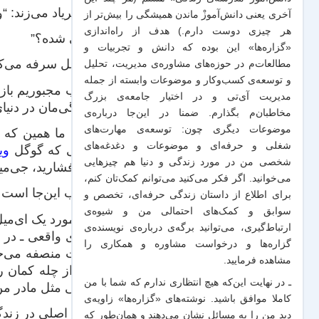
او فریاد می‌زند: “و
آخری یعنی دانش‌آموزْ ماندن همیشگی را بیش‌تر از
هر چیزی دوست دارم.) هدف از راه‌اندازی
“چی شده؟”
«گزاره‌ها» این بوده که دانش و تجربیات‌ و
ایزابل سرفه می‌کن
مطالعات‌م در حوزه‌های مشاوره‌ی مدیریت، تحلیل
و توسعه‌ی کسب‌وکار و موضوعات وابسته از جمله
خوب مجبوریم بازی 
مدیریت آی‌تی و در اختیار جامعه‌ی بزرگ
زندگی‌مان در دنیا
مخاطبان‌م بگذارم. ضمنا در این‌جا درباره‌ی
موضوعات دیگری چون: توسعه‌ی مهارت‌های
همه ما همین که ک
شغلی و حرفه‌ای و موضوعات و دغدغه‌های
حالی که گوگل
وی
شخصی من در مورد زندگی و دنیا هم چیزهایی
می‌فشارید، جی‌میل آن ای‌میل را برای ۵ ثانیه نگاه می‌دارد و 
می‌خوانید. اگر فکر می‌کنید می‌توانم کمک‌تان کنم،
جالب این‌جا است که ظاهرا این ۵ ثانیه توقف، همه چیزی است که اغلب مر
برای اطلاع از داستان زندگی حرفه‌ای، تخصص و
سوابق و کمک‌های احتمالی من و شیو‌ه‌ی
در مورد یک ای‌می
ارتباط‌گیری، می‌توانید برگه‌ی
درباره‌ی نویسنده‌ی
دنیای واقعی ـ در 
گزاره‌ها و درخواست مشاوره و همکاری
را
هیأت منصفه می‌خو
مشاهده فرمایید.
تیر از چله کمان 
ـ در نهایت این‌که هیچ انتظاری ندارم که شما با من
آدمی مثل مادر من
کاملا موافق باشید. نوشته‌های «گزاره‌ها» زاویه‌ی
کلید اصلی در زندگ
دید من را به مسائل نشان می‌دهند و همان‌طور که