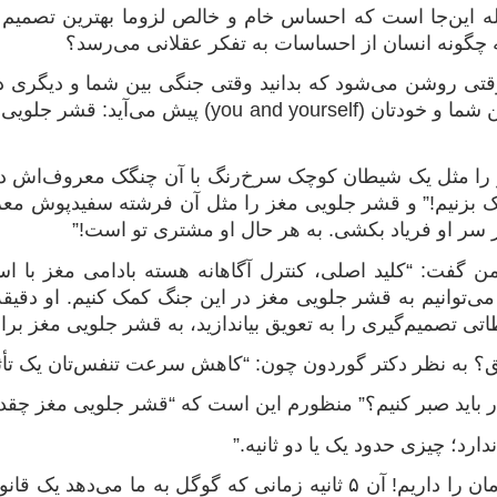
 این‌جا است که احساس خام و خالص لزوما بهترین تصمیم ممک
چگونه انسان از احساسات به تفکر عقلانی می‌رسد؟
تی روشن می‌شود که بدانید وقتی جنگی بین شما و دیگری در
درون مغز شما بین شما و خودتان (yourself
را مثل یک شیطان کوچک سرخ‌رنگ با آن چنگک معروف‌اش در 
کتک بزنیم!” و قشر جلویی مغز را مثل آن فرشته سفیدپوش معرو
 سر او فریاد بکشی. به هر حال او مشتری تو است!”
ن گفت: “کلید اصلی، کنترل آگاهانه هسته بادامی مغز با ا
ی‌توانیم به قشر جلویی مغز در این جنگ کمک کنیم. او دقی
تی تصمیم‌‌گیری را به تعویق بیاندازید، به قشر جلویی مغز ب
 به نظر دکتر گوردون چون: “کاهش سرعت تنفس‌تان یک تأثی
 باید صبر کنیم؟” منظورم این است که “قشر جلویی مغز چقدر ز
دارد؛ چیزی حدود یک یا دو ثانیه.”
خوب ما که این زمان را داریم! آن ۵ ثانیه زمانی که گوگل