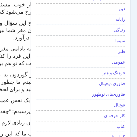
بسیار خوب. مسئله
دین
مطرح می‌شود که 
رایانه
پاسخ این سؤال وق
زندگی
خود درآورد.
سینما
هسته بادامی مغز 
طنز
باید این فرد را 
عمومی
نیست که تو هم بر
فرهنگ و هنر
دکتر گوردون به م
پرسیدم ما چطور م
فناوری دیجیتال
بکشید و برای لحظا
فناوری‌های نوظهور
چرا یک نفس عمیق؟
فوتبال
من پرسیدم: “چقدر
کار حرفه‌ای
“زمان زیادی لازم ن
کتاب