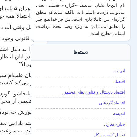
نام این‌جا نشان می‌دهد «گزاره‌» هستند، یعنی
این هما
می‌توانند درست باشند یا نه. ناگفته نماند که منطق
این احتمالا همه چیزی 
گزاره‌ای من کاملا فازی است: من جز خدا هیچ چیز
ایزابل وقتی آب د
را مطلق نمی‌دانم؛ به ویژه وقتی بحث برداشت
انسانی مطرح است.
هیچ قانونی وجود ن
اخیرا به دلیل اش
دسته‌ها
من در اتاق انتظار
کجایی!؟”
ادبیات
ضربان قلب‌ام سری
اقتصاد
فکر می‌کند کیست ک
اقتصاد دیجیتال و فناوری‌های نوظهور
من با جاشوا گورد
مستقیمی از محرک‌های اح
اقتصاد گردشی
منظورش چه بود؟
اندیشه
“هسته بادامی مغ
تجاری‌سازی
می‌آید، به سرعت ا
تحلیل کسب و کار