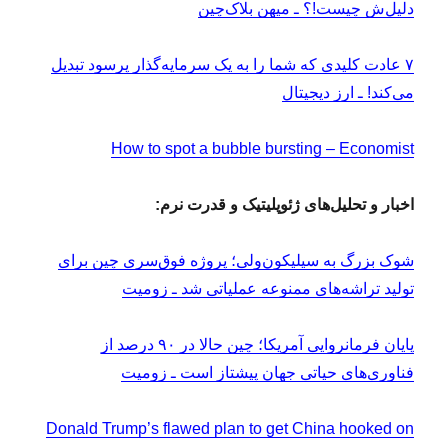
دلیل‌ش چیست!؟ ـ میهن بلاک‌چین
۷ عادت کلیدی که شما را به یک سرمایه‌گذار پرسود تبدیل
می‌کند! ـ ارز دیجیتال
How to spot a bubble bursting – Economist
اخبار و تحلیل‌های ژئوپلیتیک و قدرت نرم:
شوک بزرگ به سیلیکون‌ولی؛ پروژه فوق‌سری چین برای
تولید تراشه‌های ممنوعه عملیاتی شد ـ زومیت
پایان فرمانروایی آمریکا؛ چین حالا در ۹۰ درصد از
فناوری‌های حیاتی جهان پیشتاز است ـ زومیت
Donald Trump’s flawed plan to get China hooked on