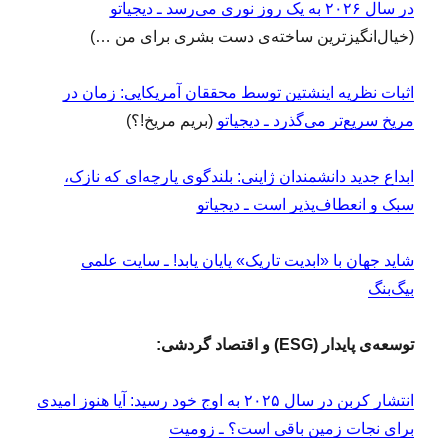
در سال ۲۰۲۶ به یک روز نوری می‌رسد ـ دیجیاتو
(خیال‌انگیزترین ساخته‌ی دست بشری برای من …)
اثبات نظریه اینشتین توسط محققان آمریکایی: زمان در
مریخ سریع‌تر می‌گذرد ـ دیجیاتو
(بریم مریخ!؟)
ابداع جدید دانشمندان ژاپنی: بلندگوی پارچه‌ای که نازک،
سبک و انعطاف‌پذیر است ـ دیجیاتو
شاید جهان با «ابدیت تاریک» پایان یابد! ـ سایت علمی
بیگ‌بنگ
توسعه‌ی پایدار (ESG) و اقتصاد گردشی:
انتشار کربن در سال ۲۰۲۵ به اوج خود رسید: آیا هنوز امیدی
برای نجات زمین باقی است؟ ـ زومیت