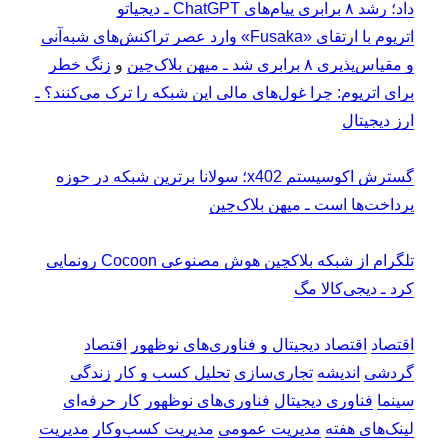
داد؛ رشد ۸ برابری پیام‌های ChatGPT ـ دیجیاتو
اتریوم با ارتقای «Fusaka» وارد عصر تراکنش‌های شبه‌آنی
و مقیاس‌پذیری ۸ برابری شد ـ میهن بلاک‌چین
و
زنگ خطر
برای اتریوم: چرا غول‌های مالی این شبکه را ترک می‌کنند؟ ـ
ارز دیجیتال
گسترش اکوسیستم x402؛ سولانا برترین شبکه در حوزه
پرداخت‌ها است ـ میهن بلاک‌چین
تلگرام از شبکه بلاکچین هوش مصنوعی Cocoon رونمایی
کرد ـ دیجی‌کالا مگ
اقتصاد
اقتصاد دیجیتال و فناوری‌های نوظهور
اقتصاد
گردشی
اندیشه
تجاری‌سازی
تحلیل کسب و کار
زندگی
سینما
فناوری دیجیتال
فناوری‌های نوظهور
کار حرفه‌ای
لینک‌های هفته
مدیریت عمومی
مدیریت کسب‌و‌کار
مدیریت