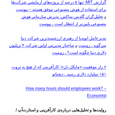
گزارش MIT: تنها ۵ درصد از پروژه‌های آزمایشی شرکت‌ها
برای استفاده از هوش مصنوعی موفق هستند – پیوست
و
تحلیل‌گران گلدمن‌ ساکس: پذیرش سازمانی هوش
مصنوعی پایین‌تر از انتظار است ـ پیوست
مدیرعامل انویدیا از رهبری ارزشمندترین شرکت دنیا
می‌گوید ـ زومیت
و
ساختار مدیریتی اولین شرکت ۴ تریلیون
دلاری دنیا چگونه است؟ ـ زومیت
۶ راز موفقیت «مایکل دل»؛ کارآفرینی که از هیچ به ثروت
۱۵۱ میلیارد دلاری رسید ـ دیجیاتو
How many hours should employees work? –
Economist
روایت‌ها و تحلیل‌هایی درباره‌ی کارآفرینی و استارت‌آپ /