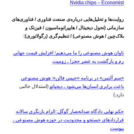
Nvidia chips – Economist
روایت‌ها و تحلیل‌هایی درباره‌ی صنعت فناوری / فناوری‌های
سازمانی (تحول دیجیتال / هایپراتوماسیون / فین‌تک و
بلاک‌چین / هوش مصنوعی) / تنظیم‌گری (رگولاتوری):
تاوان هوش مصنوعی را ما می‌دهیم؛ افزایش قیمت جهانی
رم و بازگشت به عصر حجر! ـ زومیت
«سم آلتمن» در برنامه «جیمی فالن»:‌ هوش مصنوعی
باعث برابری انسان‌ها می‌شود ـ دیجیاتو
(استدلال جالبی
دارد.)
حکم نهایی دادگاه ضدانحصار گوگل:‌ الزام بازنگری سالانه
قرارداد‌های جستجو و محدودیت در حوزه هوش مصنوعی ـ
پیوست