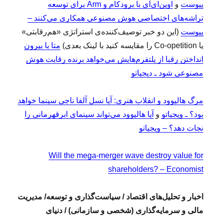
پیوست
و
اوپن‌ای‌آی با برودکام و Arm برای توسعه
تراشه‌های اختصاصی هوش مصنوعی همکاری می‌کنند –
پیوست
(این دو خبر توصیف‌کننده‌ی استراتژی «هم‌رقابتی»
یا Co-opetition را مقایسه کنید با لینک بعدی)
متا با بیرون
انداختن رقبا از پلتفرم‌هایش می‌خواهد برنده رقابت هوش
مصنوعی شود ـ دیجیاتو
مرگ هالیوود و انقلاب هنری: آیا نسل آلفا ناجی سینما خواهد
بود؟ ـ ویجیاتو
و
آیا هالیوود می‌تواند سینمای ابرقهرمانی را
نجات دهد؟ – ویجیاتو
Will the mega-merger wave destroy value for
shareholders? – Economist
اخبار و تحلیل‌های اقتصاد / سیاست‌گذاری و توسعه/ مدیریت
مالی و سرمایه‌گذاری (شخصی و سازمانی) / دنیای