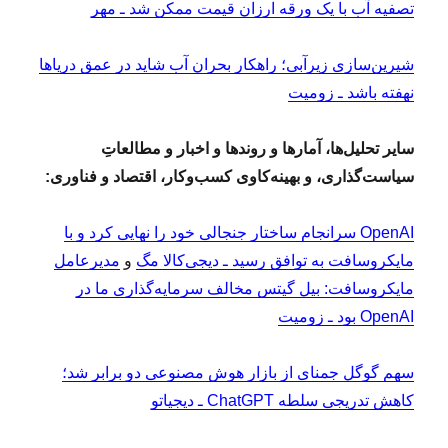
تصفیه آب با یک ورقه ارزان قیمت ممکن شد ـ مهر
شیرین‌سازی زیرآبی؛ راهکار بحران آب شاید در عمق دریاها
نهفته باشد ـ زومیت
سایر تحلیل‌ها، آمارها و روندها و اخبار و مطالعاتِ
سیاست‌گذاری، و بهینه‌کاوی کسب‌وکار، اقتصاد و فناوری:
OpenAI سرانجام ساختار جنجالی خود را نهایی کرد و با
مایکروسافت به توافق رسید ـ دیجی‌کالا مگ
و
مدیرعامل
مایکروسافت: بیل گیتس مخالف سرمایه‌گذاری ما در
OpenAI بود ـ زومیت
سهم گوگل جمنای از بازار هوش مصنوعی دو برابر شد؛
کاهش تدریجی سلطه ChatGPT ـ دیجیاتو