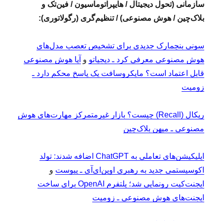
سازمانی (تحول دیجیتال / هایپراتوماسیون / فین‌تک و
بلاک‌چین / هوش مصنوعی) / تنظیم‌گری (رگولاتوری):
سونی بنچمارک جدیدی برای تشخیص تعصب مدل‌های
هوش مصنوعی معرفی کرد ـ دیجیاتو
و
آیا هوش مصنوعی
قابل اعتماد است؟ مایکروسافت یک پاسخ محکم دارد ـ
زومیت
‏ریکال (Recall) چیست؟ بازار غیرمتمرکز مهارت‌های هوش
مصنوعی ـ میهن بلاک‌چین
اپلیکیشن‌های تعاملی به ChatGPT اضافه شدند: تولد
اکوسیستمی جدید به رهبری اوپن‌ای‌آی ـ پیوست
و
ایجنت‌کیت رونمایی شد؛ پلتفرم OpenAI برای ساخت
ایجنت‌های هوش مصنوعی ـ زومیت