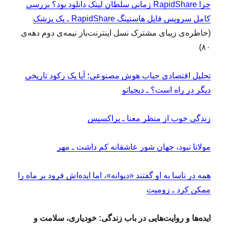
چرا RapidShare‌ زمانی سلطان لینک دانلود بود؟ بررسی
کامل سرویس فایل هاستینگ RapidShare ـ یک پزشک
(خاطره‌ی زیبای مشترک نسل اینترنت‌باز نیمه‌ی دوم دهه‌ی
۸۰)
تحلیل اقتصادی حباب هوش مصنوعی؛ آیا یک رکود تاریخی
دیگر در راه است؟ ـ دیجیاتو
زندگی خوب از منظر معنا ـ پراکسیس
مولانا نبود، جهان شور عاشقانه کم داشت ـ مهر
همه در ناسا به او ‌گفتند «دیوانه»، اما ایده‌اش فرود بر ماه را
ممکن کرد ـ زومیت
ایده‌ها و روایت‌هایی در باب زندگی: خودیاری، سلامت و