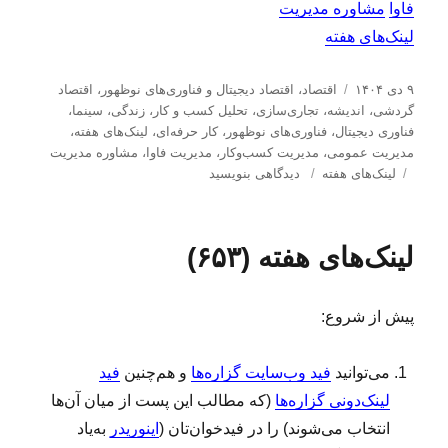
فاوا
مشاوره مدیریت
لینک‌های هفته
ا
د
۹ دی ۱۴۰۴
اقتصاد
،
اقتصاد دیجیتال و فناوری‌های نوظهور
،
اقتصاد
ر
س
گردشی
،
اندیشه
،
تجاری‌سازی
،
تحلیل كسب و كار
،
زندگی
،
سینما
،
س
ت
فناوری دیجیتال
،
فناوری‌های نوظهور
،
کار حرفه‌ای
،
لینک‌های هفته
،
ا
ه‌
مدیریت عمومی
،
مدیریت كسب‌و‌كار
،
مدیریت فاوا
،
مشاوره مدیریت
ل
ب
ه
ب
لینک‌های هفته
دیدگاهی بنویسید
ش
ر
ا
ر
د
چ
ا
ه
س
ی
لینک‌های هفته (۶۵۳)
د
ب‌
ل
ر
ه
ی
ا
ن
پیش از شروع:
ک‌
ه
ا
می‌توانید
فید وب‌سایت گزاره‌ها
و هم‌چنین
فید
ی
لینک‌دونی گزاره‌ها
(که مطالب این پست از میان آن‌ها
ه
ف
انتخاب می‌شوند) را در فیدخوان‌تان (
اینوریدر
به‌یاد
ت