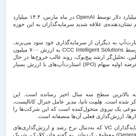
در میان بزرگ‌ترین معاملات جذب سرمایه در این دوره، می‌توان به جذب ۴۰ میلیارد دلار توسط OpenAI در ماه مارس، ۱۴.۳ میلیارد
ار توسط Anthropic اشاره کرد. این ارقام نشان‌دهنده‌ی علاقه شدید سرمایه‌گذاران به این حوزه
روش سهام استارت‌آپ به دیگران از سرمایه‌گذاری خود سود می‌برند،
کم‌تر چشم‌گیر بوده‌اند. از جمله این خروجی‌ها می‌توان به خرید EvolutionIQ توسط CCC Intelligent Solutions به ارزش ۷۰۰ میلیون
. به گفته‌ی دیمیتری زابِلین، تحلیلِ‌گر ارشد پیچ‌بوک، روند غالب خروج‌ها در حال
حاضر، شامل خرید‌های مکرر استارت‌آپ‌های با ارزش کم‌تر در مقابل کم‌بود عرضه اولیه سهام (IPO) استارت‌آپ‌های با ارزش بسیار
به بالاترین سطح سه سال اخیر رسانده است. این
ز شده است. هِلمِت تانیا، مدیر عامل جنرال کاتالیست،
 است که هوش مصنوعی یک نیروی متحول‌کننده است که این شرکت‌ها را
تحقیقات S&P Global Market Intelligence نشان می‌دهد که بسیاری از سرمایه‌گذاران VC که به‌دنبال نرخ رشد و ارزش‌گذاری‌های
بالاتر هستند، تمرکز خود را به سمت شرکت‌های هوش مصنوعی مولد (Generative AI) معطوف کرده‌اند. به گفته جان کلارک، شریک