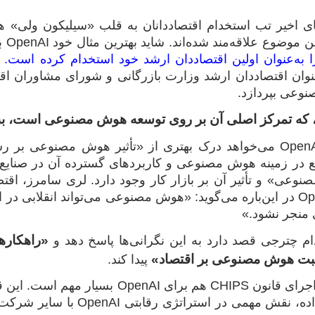
ای اخیر تب استخدام اقتصاددانان به قلب «سیلیکون ولی» 
مند شده‌اند. شاید بهترین مثال خود OpenAI باشد، برند مشهور چت‌بات‌های هوش مصنوعی که
به‌عنوان اولین اقتصاددان ارشد خود استخدام کرده است.
چ
وعی بپردازد.
 که تمرکز اصلی آن بر روی توسعه هوش مصنوعی است، به ی
به‌نظر می‌رسد OpenAI می‌خواهد درک بهتری از «تأثیر هوش مصن
 در زمینه هوش مصنوعی و کاربردهای گسترده آن در صنایع 
نوعی» و تأثیر آن بر بازار کار وجود دارد. لری سامرز، اقت
هیئت مدیره OpenAI در این‌باره می‌گوید: «هوش مصنوعی می‌تواند انقلا
ی منجر نشود.»
«
راهکاره
ثبت هوش مصنوعی بر اقتصاد
»
پیدا کند.
تجربه چترجی در اجرای قانون CHIPS هم
آمریکا اختصاص داده، نقش م