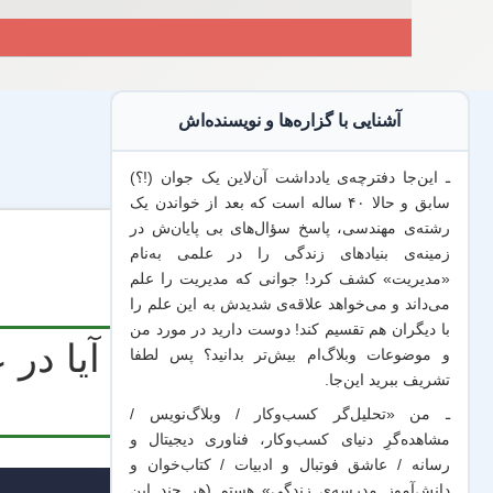
آشنایی با گزاره‌ها و نویسنده‌اش
ـ این‌جا دفترچه‌ی یادداشت‌ آن‌لاین یک جوان (!؟)
سابق و حالا ۴۰ ساله است که بعد از خواندن یک
رشته‌ی مهندسی، پاسخ سؤال‌های بی پایان‌ش در
زمینه‌ی بنیادهای زندگی را در علمی به‌نام
«مدیریت» کشف کرد! جوانی که مدیریت
را علم
می‌داند
و می‌خواهد
علاقه‌ی شدیدش به این علم
را
با
دیگران هم
تقسیم کند! دوست دارید در مورد من
آیا در
و موضوعات وبلاگ‌ام بیش‌تر بدانید؟ پس لطفا
تشریف ببرید
این‌جا
.
ـ من «تحلیل‌گر کسب‌وکار / وبلاگ‌نویس /
مشاهده‌گرِ دنیای کسب‌وکار، فناوری دیجیتال و
رسانه / عاشق فوتبال و ادبیات / کتاب‌خوان و
دانش‌آموز مدرسه‌ی زندگی» هستم (هر چند این