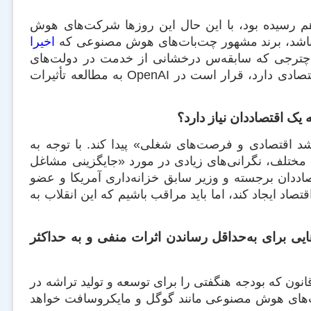
هم رسیده بود، با این حال این روزها شرکت‌های هوش
اخیرا
ترجی که سابقه‌س درخشانی از خدمت در دولت‌های
بایدن و اوباما به‌عنوان اقتصاددان ارشد وزارت بازرگانی و شورای مشاوران اقتصادی دارد، قرار است در OpenAI به مطالعه تأثیرات
ک اقتصاددان نیاز دارد؟
وعی بر رشد اقتصادی و فرصت‌های شغلی» پیدا کند. با توجه به
مختلف، نگرانی‌های زیادی در مورد «جایگزینی مشاغل
صاددان برجسته و وزیر سابق خزانه‌داری آمریکا و عضو
بی در اقتصاد ایجاد کند، اما باید مراقب باشیم که این انقلاب به
ایی برای به‌حداقل رساندن اثرات منفی و به حداکثر
 برای OpenAI بسیار مهم است. این قانون که بودجه هنگفتی را برای توسعه و تولید تراشه در
همی در استراتژی رقابتی OpenAI با سایر شرکت‌های هوش مصنوعی مانند گوگل و مایکروسافت خواهد