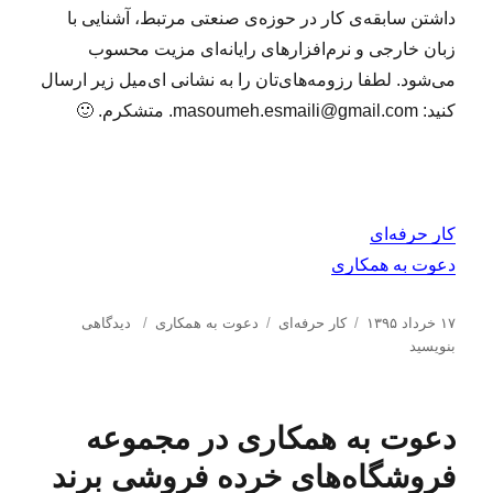
ا
داشتن سابقه‌ی کار در حوزه‌ی صنعتی مرتبط، آشنایی با
ف
زبان خارجی و نرم‌افزارهای رایانه‌ای مزیت محسوب
ز
ا
می‌شود. لطفا رزومه‌های‌تان را به نشانی ای‌میل زیر ارسال
ر
کنید: masoumeh.esmaili@gmail.com. متشکرم. 🙂
د
ر
ی
ک
ش
کار حرفه‌ای
ر
ک
دعوت به همکاری
ت
م
ا
د
ب
ب
۱۷ خرداد ۱۳۹۵
کار حرفه‌ای
دعوت به همکاری
دیدگاهی
ع
ر
س
ر
ر
بنویسید
ت
س
ت
چ
ا
ب
ا
ه‌
س
ی
ر
ل
ه
ب‌
د
ص
دعوت به همکاری در مجموعه
ش
ا
ه
ع
ن
د
ا
و
ع
فروشگاه‌‌های خرده فروشی برند
ه
ت
ت