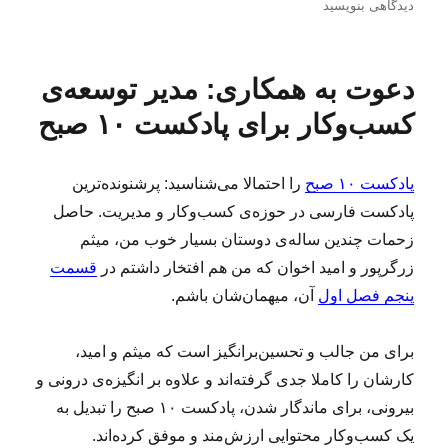
ر
س
ر
ر
دیدگاهی بنویسید
س
ت
چ
ا
ا
ه‌
س
ی
ل
ه
ب‌
د
دعوت به همکاری: مدیر توسعه‌ی
ش
ا
ه
ع
د
ا
و
کسب‌وکار برای پادکست ۱۰ صبح
ه
ت
د
ب
ر
ه
پادکست ۱۰ صبح
را احتمالا می‌شناسید: پرشنونده‌ترین
ه
پادکست فارسی در حوزه‌ی کسب‌وکار و مدیریت. حاصل
م
ک
زحمات چندین ساله‌ی دوستان بسیار خوب من، میثم
ا
زرگرپور و امید اخوان که من هم افتخار داشتم در
قسمت
ر
پنجم فصل اول
آن، میهمان‌شان باشم.
ی
:
ک
برای من جالب و تحسین‌برانگیز است که میثم و امید،
ا
کارشان را کاملا جدی گرفته‌اند و علاوه بر انگیزه‌ی درونی و
ر
ش
بیرونی، برای ماندگار شدن، پادکست ۱۰ صبح را تبدیل به
ن
یک کسب‌وکار محتوایی ارزش‌مند و موفق کرده‌اند.
ا