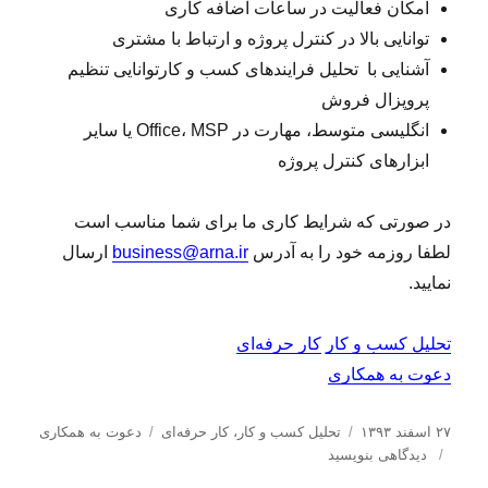
امکان فعالیت در ساعات اضافه کاری
توانایی بالا در کنترل پروژه و ارتباط با مشتری
آشنایی با تحلیل فرایندهای کسب و کارتوانایی تنظیم
پروپزال فروش
انگلیسی متوسط، مهارت در Office، MSP یا سایر
ابزارهای کنترل پروژه
در صورتی که شرایط کاری ما برای شما مناسب است
لطفا روزمه خود را به آدرس
business@arna.ir
ارسال
نمایید.
تحلیل کسب و کار
کار حرفه‌ای
دعوت به همکاری
ا
د
ب
۲۷ اسفند ۱۳۹۳
تحلیل كسب و كار
،
کار حرفه‌ای
دعوت به همکاری
ر
ب
س
ر
دیدگاهی بنویسید
س
ر
ت
چ