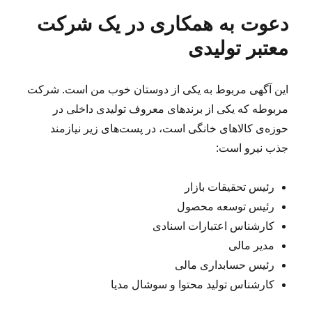
س
ا
ه‌
س
ی
ت
دعوت به همکاری در یک شرکت
ل
ه
ب‌
د
۱
ش
ا
ه
ع
معتبر تولیدی
۰
د
ا
و
ص
ه
ت
ب
د
ب
این آگهی مربوط به یکی از دوستان خوب من است. شرکت
ح
ر
ه
مربوطه که یکی از برندهای معروف تولیدی داخلی در
ه
م
حوزه‌ی کالاهای خانگی است، در پست‌های زیر نیازمند
ک
جذب نیرو است:
ا
ر
ی
رئیس تحقیقات بازار
م
رئیس توسعه محصول
ه
کارشناس اعتبارات اسنادی
ن
د
مدیر مالی
س
رئیس حسابداری مالی
ن
کارشناس تولید محتوا و سوشال مدیا
ر
م‌