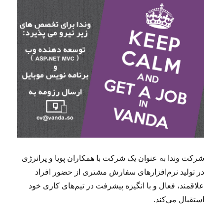
ا
ر
ی
د
ر
ش
ر
ک
ت
م
ه
ن
د
س
ی
شرکت وندا به عنوان یک شرکت با همکاران پویا و پرانرژی
م
در تولید نرم‌افزارهای سفارش مشتری از حضور افراد
ش
ا
علاقمند، فعال و با انگیزه پیشرفت در تیم‌های کاری خود
و
استقبال می‌کند.
ر
ح