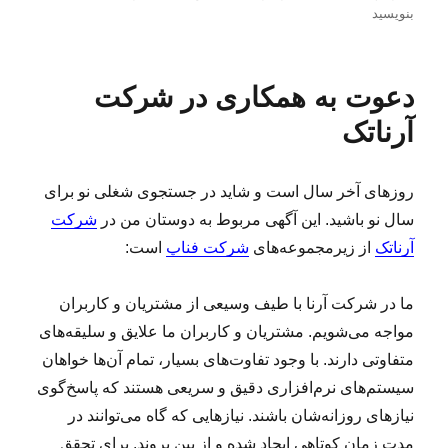
ر
س
ر
ر
بنویسید
س
ت
چ
ا
ا
ه‌
س
ی
ل
ه
ب‌
د
دعوت به همکاری در شرکت
ش
ا
ه
ع
د
ا
و
آرناتک
ه
ت
د
ب
ر
ه
روزهای آخر سال است و شاید در جستجوی شغلی نو برای
ه
سال نو باشید. این آگهی مربوط به دوستان من در
شرکت
م
ک
آرناتک
از زیرمجموعه‌های
شرکت فناپ
است:
ا
ر
ما در شرکت آرنا با طیف وسیعی از مشتریان و کاربران
ی
د
مواجه می‌شویم. مشتریان و کاربران ما علایق و سلیقه‌های
ر
متفاوتی دارند. با وجود تفاوت‌های بسیار، تمام آن‌ها خواهان
م
سیستم‌های نرم‌افزاری دقیق و سریعی هستند که پاسخ‌گوی
ج
م
نیازهای روزانه‌شان باشند. نیازهایی که گاه می‌توانند در
و
مدت زمان کوتاهی ایجاد شده و از بین بروند. برای تحقق