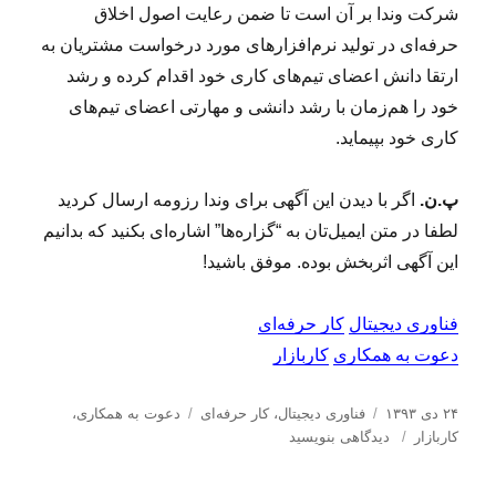
شرکت وندا بر آن است تا ضمن رعایت اصول اخلاق
حرفه‌ای در تولید نرم‌افزارهای مورد درخواست مشتریان به
ارتقا دانش اعضای تیم‌های کاری خود اقدام کرده و رشد
خود را هم‌زمان با رشد دانشی و مهارتی اعضای تیم‌های
کاری خود بپیماید.
پ.ن.
اگر با دیدن این آگهی برای وندا رزومه ارسال کردید
لطفا در متن ایمیل‌تان به “گزاره‌ها” اشاره‌ای بکنید که بدانیم
این آگهی اثربخش بوده. موفق باشید!
فناوری دیجیتال
کار حرفه‌ای
دعوت به همکاری
کاربازار
ا
د
ب
۲۴ دی ۱۳۹۳
فناوری دیجیتال
،
کار حرفه‌ای
دعوت به همکاری
،
ر
ب
س
ر
کاربازار
دیدگاهی بنویسید
س
ر
ت
چ
ا
ا
ه‌
س