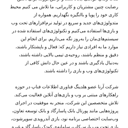
ع
رضایت چنین مشتریان و کاربرانی، ما تلاش می کنیم محیط
ه
ف
کاری خود را پویا و باانگیزه نگهداریم. همواره از
ر
متدولوژی‌های جدید و سریع در تولید نرم‌افزارهای تحت وب
و
و بازی‌ها استفاده می‌کنیم و تکنولوژی‌های استفاده شده در
ش
گ
سیستم‌های‌مان را به‌روز نگه می‌داریم. برای انجام این
ا
موارد ما به افرادی نیاز داریم که: فعال و باپشتکار باشند،
ه‌‌
دقیق و منظم باشند، روحیه‌ی تیمی بالایی داشته باشند،
ه
ا
به‌دنبال یادگیری باشند و در عین حال دانش کافی از
ی
تکنولوژی‌های وب و بازی را داشته باشند.
خ
ر
د
شرکت آرنا عضو هلدینگ فناوری اطلاعات فناپ در حوزه
ه
راهکارهای مبتنی بر وب و بازی‌های آنلاین فعالیت می‌کند.
ف
تلاش متخصصین این شرکت، منجر به موفقیت در اجرای
ر
و
پروژه‌هایی مانند پورتال بانک پاسارگاد و بانک توسعه تعاون،
ش
وب‌سایت اختصاصی برنامه نود، بازی آندرویدی سوپرشوت،
ی
بازی تحت وب پارس‌کاپ، سامانه‌ی کودک پاسارگاد و غیره
ب