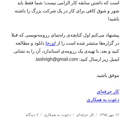
است که داشتن سابقه کار الزامی نیست؛ شما فقط باید
ت
و
شور و شوق کافی برای کار در یک شرکت بزرگ را داشته
س
باشید!
ع
ه‌
ی
پیشنهاد می‌کنم اول کتابچه‌ی راه‌نمای رزومه‌نویسی که قبلا
ک
در گزاره‌ها منتشر شده است را از
این‌جا
دانلود و مطالعه
س
کنید و بعد، با تهیه‌ی یک رزومه‌ی استاندارد، آن را به نشانی
ب‌
و
ایمیل زیر ارسال کنید: tashrigh@gmail.com.
ک
ا
موفق باشید.
ر
ب
ر
کار حرفه‌ای
ا
دعوت به همکاری
ی
پ
ا
ا
د
ب
ب
۱۲ مهر ۱۳۹۵
کار حرفه‌ای
دعوت به همکاری
۲ دیدگاه
د
ر
س
ر
ر
ک
س
ت
چ
ا