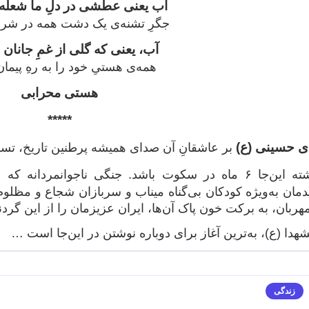
آب یعنی عطشی در دلِ ما شعله
جگرِ تشنه‌ی یک دشت همه در ش
آب، یعنی که گلی از غمِ جانان 
همه‌ی هستیِ خود را به رهِ پیما
هستی محرابی
*****
ی حسینی (ع)
بر عاشقانِ آن صدای همیشه پرطنین تاریخ، تسلی
سابقه نداشته این‌جا ۶ ماه در سکوت باشد. جنگی ناجوا
مان به‌ویژه کودکان بی‌گناه میناب و سربازان شجاع و مظلوم 
هربان، به برکت خون پاک آن‌ها، ایران عزیزمان را از این گردن
هدا (ع)، به‌ترین آغاز برای دوباره نوشتن در این‌جا است …
زندگی