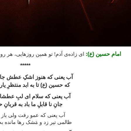
امام حسین (ع):
اى زاده‌ی آدم! تو همین روزهایى، هر رو
*****
آب یعنی که هنوز اشکِ عطش ج
که حسین (ع) تا به ابد منتظرِ 
آب یعنی که سلام ای لبِ عطشا
جانِ نا قابلِ ما باد به قربانِ
آب یعنی که عمو رفت ولی باز
ظالمی تیر زد و مَشک رها مانده 