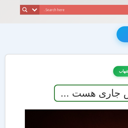
شهاب
 جاری هست ...