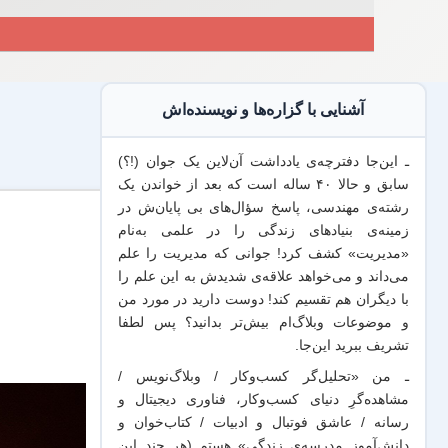
آشنایی با گزاره‌ها و نویسنده‌اش
ـ این‌جا دفترچه‌ی یادداشت‌ آن‌لاین یک جوان (!؟)
سابق و حالا ۴۰ ساله است که بعد از خواندن یک
رشته‌ی مهندسی، پاسخ سؤال‌های بی پایان‌ش در
زمینه‌ی بنیادهای زندگی را در علمی به‌نام
«مدیریت» کشف کرد! جوانی که مدیریت
را علم
می‌داند
و می‌خواهد
علاقه‌ی شدیدش به این علم
را
با
دیگران هم
تقسیم کند! دوست دارید در مورد من
و موضوعات وبلاگ‌ام بیش‌تر بدانید؟ پس لطفا
تشریف ببرید
این‌جا
.
ـ من «تحلیل‌گر کسب‌وکار / وبلاگ‌نویس /
مشاهده‌گرِ دنیای کسب‌وکار، فناوری دیجیتال و
رسانه / عاشق فوتبال و ادبیات / کتاب‌خوان و
دانش‌آموز مدرسه‌ی زندگی» هستم (هر چند این