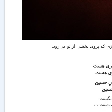
زى که برود، بخشى از تو مى‌رود.
اری هست
یاری هست
نِ حسین
 حسین
 نگشت
به دشت …