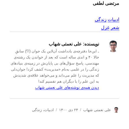
مرتضی لطفی
ادبیات
زندگی
شعر
غزل
نویسنده:
علی نعمتی شهاب
ـ این‌جا دفترچه‌ی یادداشت‌ آن‌لاین یک جوان (!؟) سابقِ
حالا ۴۰ و اندی ساله است که بعد از خواندن یک رشته‌ی
مهندسی، پاسخ سؤال‌های بی پایان‌ش در زمینه‌ی بنیادهای
زندگی را در علمی به‌نام «مدیریت» کشف کرد! جوان‌دلی
که مدیریت را علم می‌داند و می‌خواهد علاقه‌ی شدیدش
به این علم را با دیگران هم تقسیم کند!
دیدن همه‌ی نوشته‌های علی نعمتی شهاب
ن
ا
د
علی نعمتی شهاب
۲۴ دی ۱۴۰۰
ادبیات
،
زندگی
و
ر
س
ی
س
ت
س
ا
ه‌