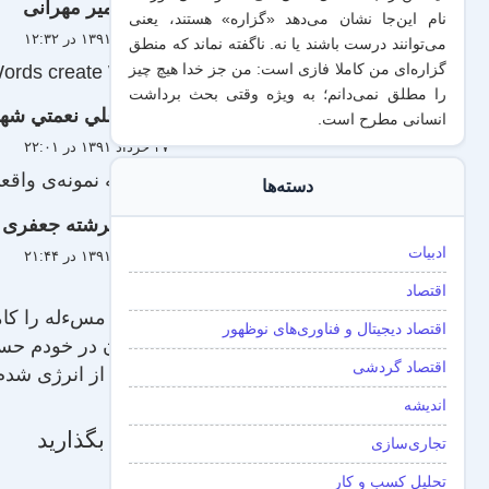
امیر مهرانی
نام این‌جا نشان می‌دهد «گزاره‌» هستند، یعنی
۲۸ خرداد ۱۳۹۱ در ۱۲:۳۲
می‌توانند درست باشند یا نه. ناگفته نماند که منطق
ords create Worlds
گزاره‌ای من کاملا فازی است: من جز خدا هیچ چیز
را مطلق نمی‌دانم؛ به ویژه وقتی بحث برداشت
علي نعمتي شه
انسانی مطرح است.
۲۷ خرداد ۱۳۹۱ در ۲۲:۰۱
خوبه که نمونه‌ی واقع
دسته‌ها
فرشته جعفری
ادبیات
۲۷ خرداد ۱۳۹۱ در ۲۱:۴۴
سلام.
اقتصاد
من این مسءله را کام
اقتصاد دیجیتال و فناوری‌های نوظهور
انجام آن در خودم حس
اقتصاد گردشی
سرشار از انرژی شدم
اندیشه
دیدگاه بگذارید
تجاری‌سازی
تحلیل کسب و کار