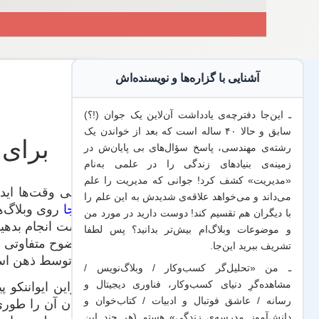
آشنایی با گزاره‌ها و نویسنده‌اش
ـ این‌جا دفترچه‌ی یادداشت‌ آن‌لاین یک جوان (!؟)
سابق و حالا ۴۰ ساله است که بعد از خواندن یک
برای 
رشته‌ی مهندسی، پاسخ سؤال‌های بی پایان‌ش در
زمینه‌ی بنیادهای زندگی را در علمی به‌نام
«مدیریت» کشف کرد! جوانی که مدیریت
را علم
بعضی وقت‌ها ایده‌
می‌داند
و می‌خواهد
علاقه‌ی شدیدش به این علم
را
این‌جا
با
دیگران هم
تقسیم کند! دوست دارید در مورد من
درست انجام بدهیم
و موضوعات وبلاگ‌ام بیش‌تر بدانید؟ پس لطفا
و وضوح متفاوتی د
تشریف ببرید
این‌جا
.
کار توسط ذهن ا
ـ من «تحلیل‌گر کسب‌وکار / وبلاگ‌نویس /
مشاهده‌گرِ دنیای کسب‌وکار، فناوری دیجیتال و
بنابراین ایواننکو
رسانه / عاشق فوتبال و ادبیات / کتاب‌خوان و
عنوان آن را طوری 
دانش‌آموز مدرسه‌ی زندگی» هستم (هر چند این