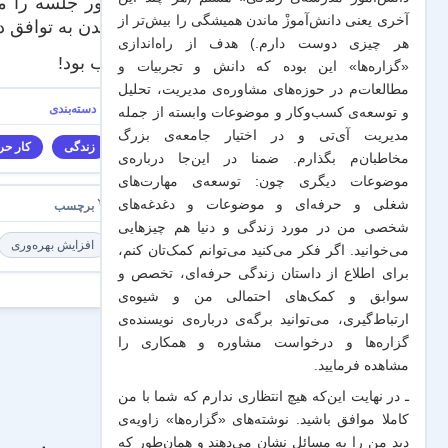
چطور جلسه را مدی
آخری یعنی دانش‌آموزْ ماندن همیشگی را بیش‌تر از
رسیدن به توافق د
هر چیزی دوست دارم.) هدف از راه‌اندازی
جالب بود!
«گزاره‌ها» این بوده که دانش و تجربیات‌ و
مطالعات‌م در حوزه‌های مشاوره‌ی مدیریت، تحلیل
و توسعه‌ی کسب‌وکار و موضوعات وابسته از جمله
مدیریت آی‌تی و در اختیار جامعه‌ی بزرگ
زندگی
کار حرف
مخاطبان‌م بگذارم. ضمنا در این‌جا درباره‌ی
موضوعات دیگری چون: توسعه‌ی مهارت‌های
شغلی و حرفه‌ای و موضوعات و دغدغه‌های
شخصی من در مورد زندگی و دنیا هم چیزهایی
افزایش بهره‌وری
می‌خوانید. اگر فکر می‌کنید می‌توانم کمک‌تان کنم،
برای اطلاع از داستان زندگی حرفه‌ای، تخصص و
سوابق و کمک‌های احتمالی من و شیو‌ه‌ی
ارتباط‌گیری، می‌توانید برگه‌ی
درباره‌ی نویسنده‌ی
گزاره‌ها و درخواست مشاوره و همکاری
را
مشاهده فرمایید.
ـ در نهایت این‌که هیچ انتظاری ندارم که شما با من
کاملا موافق باشید. نوشته‌های «گزاره‌ها» زاویه‌ی
دید من را به مسائل نشان می‌دهند و همان‌طور که