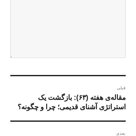
ر
قبلی
ا
مقاله‌ی هفته (۶۳): بازگشت یک
ن
و
استراتژی آشنای قدیمی؛ چرا و چگونه؟
ه
ش
ب
ت
ه
ر
بعدی