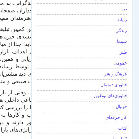
اینستاگرام ـ به 
دین
طرفداران صفحات ا
این هنرمندان مفی
رایانه
چندین کمپین‌ تبل
زندگی
مؤسسه‌ی خیریه‌ی 
سینما
می‌یابد! جدا از م
طنز
بازاریابی و همین
عمومی
کار، توسط رسانه‌
جلوی دید مشتریان ب
فرهنگ و هنر
حالت طبیعی و متن 
فناوری دیجیتال
اغلب وقتی از بازا
فناوری‌های نوظهور
اجتماعی داخلی هم 
فوتبال
آن‌ها را بررسی کن
کسب و کارها به ا
کار حرفه‌ای
حضور دارند و در 
کتاب
استراتژی‌های بازا