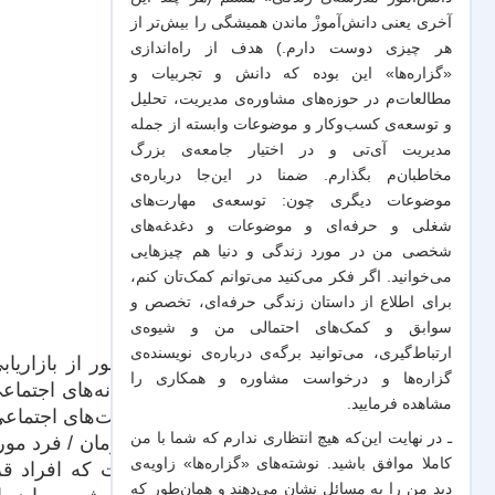
آخری یعنی دانش‌آموزْ ماندن همیشگی را بیش‌تر از
هر چیزی دوست دارم.) هدف از راه‌اندازی
«گزاره‌ها» این بوده که دانش و تجربیات‌ و
مطالعات‌م در حوزه‌های مشاوره‌ی مدیریت، تحلیل
و توسعه‌ی کسب‌وکار و موضوعات وابسته از جمله
مدیریت آی‌تی و در اختیار جامعه‌ی بزرگ
مخاطبان‌م بگذارم. ضمنا در این‌جا درباره‌ی
موضوعات دیگری چون: توسعه‌ی مهارت‌های
شغلی و حرفه‌ای و موضوعات و دغدغه‌های
شخصی من در مورد زندگی و دنیا هم چیزهایی
می‌خوانید. اگر فکر می‌کنید می‌توانم کمک‌تان کنم،
برای اطلاع از داستان زندگی حرفه‌ای، تخصص و
سوابق و کمک‌های احتمالی من و شیو‌ه‌ی
ارتباط‌گیری، می‌توانید برگه‌ی
درباره‌ی نویسنده‌ی
منظور از بازاریا
گزاره‌ها و درخواست مشاوره و همکاری
را
رسانه‌های اجتماعی
مشاهده فرمایید.
سایت‌های اجتماعی،
ـ در نهایت این‌که هیچ انتظاری ندارم که شما با من
سازمان / فرد مورد
کاملا موافق باشید. نوشته‌های «گزاره‌ها» زاویه‌ی
است که افراد قرا
دید من را به مسائل نشان می‌دهند و همان‌طور که