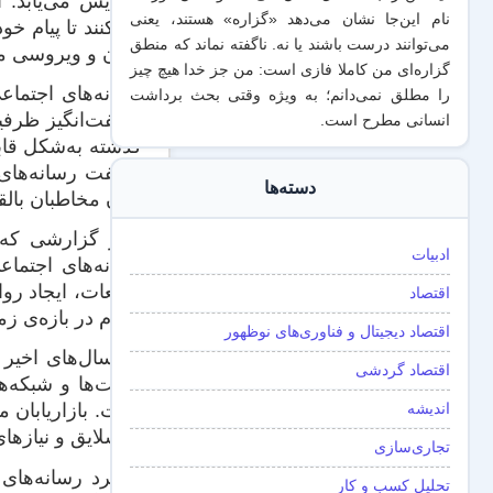
افزایش می‌یابد. 
نام این‌جا نشان می‌دهد «گزاره‌» هستند، یعنی
می‌کنند تا پیام خو
می‌توانند درست باشند یا نه. ناگفته نماند که منطق
دهان و ویروسی م
گزاره‌ای من کاملا فازی است: من جز خدا هیچ چیز
رسانه‌های اجتماع
را مطلق نمی‌دانم؛ به ویژه وقتی بحث برداشت
شگفت‌انگیز ظرفیت
انسانی مطرح است.
گذشته به‌شکل قابل
هنگفت رسانه‌های 
دسته‌ها
میان مخاطبان بالق
ادبیات
رسانه‌های اجتماع
شایعات، ایجاد رو
اقتصاد
مردم در بازه‌ی زم
اقتصاد دیجیتال و فناوری‌های نوظهور
در سال‌های اخیر 
اقتصاد گردشی
سایت‌ها و شبکه‌ه
اندیشه
است. بازاریابان م
از سلایق و نیازها
تجاری‌سازی
کاربرد رسانه‌های
تحلیل کسب و کار