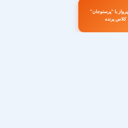
رواز با "پرستوجان"
طلب
کلاس پرنده
بلی: