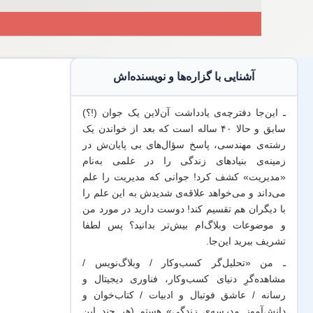
آشنایی با گزاره‌ها و نویسنده‌اش
ـ این‌جا دفترچه‌ی یادداشت‌ آن‌لاین یک جوان (!؟)
سابق و حالا ۴۰ ساله است که بعد از خواندن یک
رشته‌ی مهندسی، پاسخ سؤال‌های بی پایان‌ش در
زمینه‌ی بنیادهای زندگی را در علمی به‌نام
«مدیریت» کشف کرد! جوانی که مدیریت
را علم
می‌داند
و می‌خواهد
علاقه‌ی شدیدش به این علم
را
با
دیگران هم
تقسیم کند! دوست دارید در مورد من
و موضوعات وبلاگ‌ام بیش‌تر بدانید؟ پس لطفا
تشریف ببرید
این‌جا
.
ـ من «تحلیل‌گر کسب‌وکار / وبلاگ‌نویس /
مشاهده‌گرِ دنیای کسب‌وکار، فناوری دیجیتال و
رسانه / عاشق فوتبال و ادبیات / کتاب‌خوان و
دانش‌آموز مدرسه‌ی زندگی» هستم (هر چند این