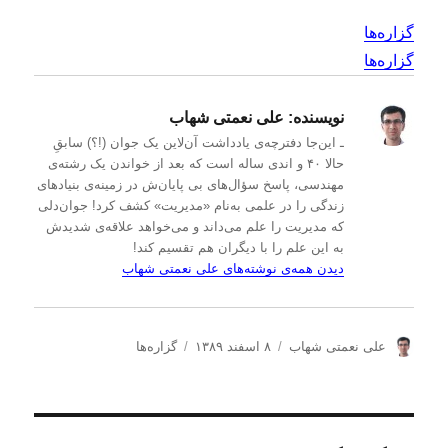
گزاره‌ها
گزاره‌ها
نویسنده:
علی نعمتی شهاب
ـ این‌جا دفترچه‌ی یادداشت‌ آن‌لاین یک جوان (!؟) سابقِ
حالا ۴۰ و اندی ساله است که بعد از خواندن یک رشته‌ی
مهندسی، پاسخ سؤال‌های بی پایان‌ش در زمینه‌ی بنیادهای
زندگی را در علمی به‌نام «مدیریت» کشف کرد! جوان‌دلی
که مدیریت را علم می‌داند و می‌خواهد علاقه‌ی شدیدش
به این علم را با دیگران هم تقسیم کند!
دیدن همه‌ی نوشته‌های علی نعمتی شهاب
ن
ا
د
علی نعمتی شهاب
۸ اسفند ۱۳۸۹
گزاره‌ها
و
ر
س
ی
س
ت
س
ا
ه‌
ن
ل
ه