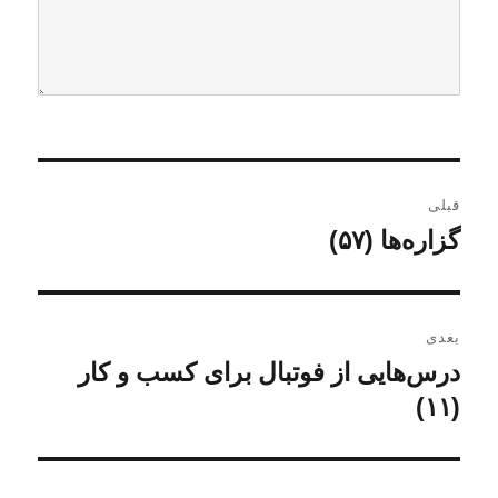
ر
قبلی
ا
گزاره‌ها (۵۷)
ن
و
ه
ش
ب
ت
بعدی
ه
ر
درس‌هایی از فوتبال برای کسب و کار
ن
ق
و
(۱۱)
ی
ب
ش
ل
ن
ت
ی
ه