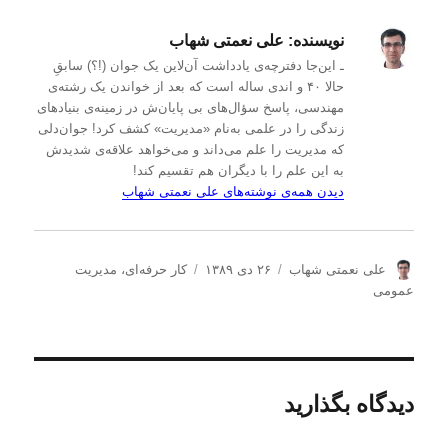
نویسنده:
علی نعمتی شهاب
ـ این‌جا دفترچه‌ی یادداشت‌ آن‌لاین یک جوان (!؟) سابقِ
حالا ۴۰ و اندی ساله است که بعد از خواندن یک رشته‌ی
مهندسی، پاسخ سؤال‌های بی پایان‌ش در زمینه‌ی بنیادهای
زندگی را در علمی به‌نام «مدیریت» کشف کرد! جوان‌دلی
که مدیریت را علم می‌داند و می‌خواهد علاقه‌ی شدیدش
به این علم را با دیگران هم تقسیم کند!
دیدن همه‌ی نوشته‌های علی نعمتی شهاب
ن
ا
د
علی نعمتی شهاب
۲۶ دی ۱۳۸۹
کار حرفه‌ای
،
مدیریت
و
ر
س
عمومی
ی
س
ت
س
ا
ه‌
ن
ل
ه
د
ش
ا
ه
د
دیدگاه بگذارید
ه
د